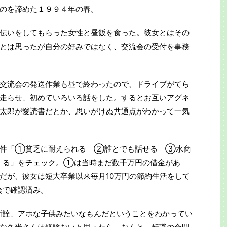
のを諦めた１９９４年の春。
伝いをしてもらった女性と昼飯を食った。彼女とはその
とは思ったが自分の好みではなく、交流会の受付を事務
交流会の発送作業も昼で終わったので、ドライブがてら
走らせ、初めていろいろ話をした。するとお互いアグネ
太郎が愛読書だとか、思いがけぬ共通点がわかって一気
条件「①貧乏に耐えられる ②誰とでも話せる ③水商
する」をチェック。①は当時まだ数千万円の借金があ
だが、彼女は短大卒業以来毎月10万円の節約生活をして
会で確認済み。
所詮、アホな子供みたいなもんだということをわかってい