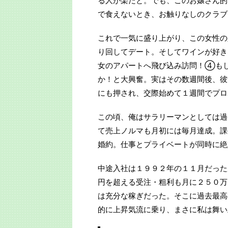
る人が楽だと。でも、このお嬢さん的
で食えないとき、お触りなしのクラブ
これで一気に盛り上がり、この女性の
り回してデート。そしてワインが好き
女のアパートへ飛び込み訪問！④も
か！と大興奮。実はその数週間後、彼
にも押され、交際始めて１週間でプロ
この頃、俺はサラリーマンとしては過
て売上ノルマも月初には毎月達成。課
婚約。仕事とプライベートが同時に絶
中途入社は１９９２年の１１月だった
円を超える受注・粗利も月に２５０万
は充分な稼ぎだった。そこに過去最高
的に上昇気流に乗り、まさに私は舞い