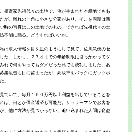
、栢野家先祖代々の土地で、俺が生まれた本籍地でもあ
たが、離れの一角に小さな分家があり、そこを両親は新
少時の写真はこの土地でのもの。できれば先祖代々の土
払不能に陥る。どうすればいいか。
私は求人情報を目を皿のようにして見て、佐川急便のセ
した。しかし、２７才までの年齢制限に引っかかってダ
みれで何をやってもダメだった私でも成功しました。あ
募集広告も目に留まったが、高級車をバックにガッツポ
た。
見ていて、毎月１５０万円以上利益を出していることを
れば、何とか借金返済も可能だ。サラリーマンでお客を
が、他に方法が見つからない。追い込まれた人間は窃盗