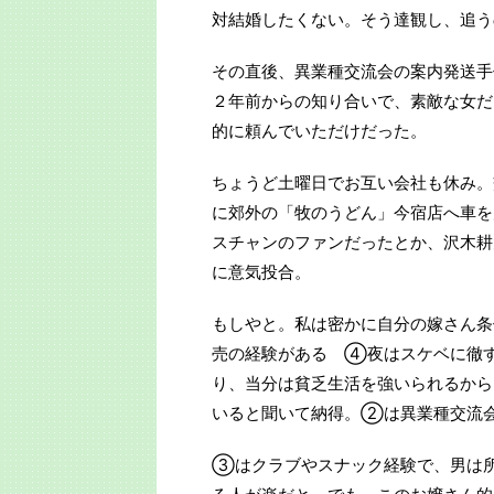
対結婚したくない。そう達観し、追う
その直後、異業種交流会の案内発送手
２年前からの知り合いで、素敵な女だ
的に頼んでいただけだった。
ちょうど土曜日でお互い会社も休み。
に郊外の「牧のうどん」今宿店へ車を
スチャンのファンだったとか、沢木耕
に意気投合。
もしやと。私は密かに自分の嫁さん
売の経験がある ④夜はスケベに徹
り、当分は貧乏生活を強いられるから
いると聞いて納得。②は異業種交流
③はクラブやスナック経験で、男は