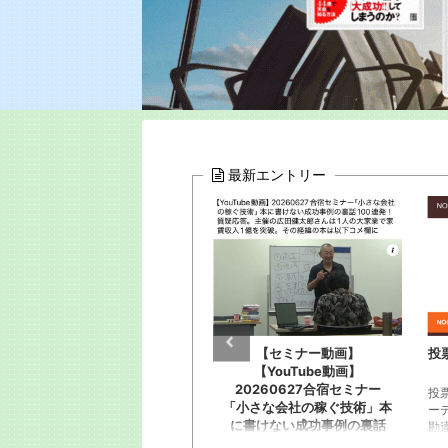
最新エントリー
ビル投資で家賃年収
【セミナー動画】
投票お願い！全
ひとりで)の友人
【YouTube動画】
ィシ
20260627合宿セミナー
す。15年ぶりに会っ
投票お願いします
「小さな会社の稼ぐ技術」本
大成功してました。群
ーディションに応
に書けない成功事例の裏話
不動産業を1人でや
勘違い野郎淑女約
100連発！質疑応答。主催の
田さん。「事業に行き
企画書と概要You