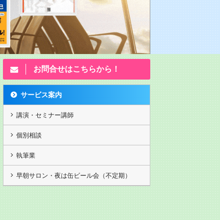
お問合せはこちらから！
サービス案内
講演・セミナー講師
個別相談
執筆業
セミナ
カヤノ講演動画202503月
独立起業塾2 九州ベンチャー
早朝サロン・夜は缶ビール会（不定期）
大学
写真が20年前ですがw カヤノ
の動画
第13回 ランチェスター竹田の
｢弱者必勝の顧客戦略/感謝は態
度で示せの法則 5,250円(税抜)
DVDのみ 重要な顧客戦略。一