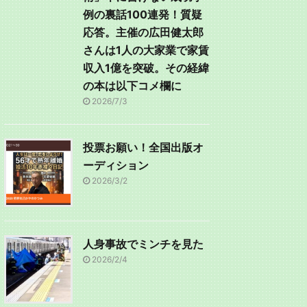
例の裏話100連発！質疑
応答。主催の広田健太郎
さんは1人の大家業で家賃
収入1億を突破。その経緯
の本は以下コメ欄に
2026/7/3
投票お願い！全国出版オ
ーディション
2026/3/2
人身事故でミンチを見た
2026/2/4