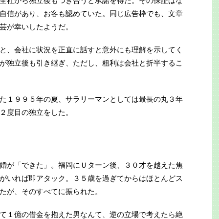
全社から独立後もつき合うと承諾を得た。その保証はな
自信があり、お客も認めていた。同じ広告枠でも、文章
芸が幸いしたようだ。
と、会社に状況を正直に話すと意外にも理解を示してく
が独立後も引き継ぎ、ただし、粗利は会社と折半するこ
た１９９５年の夏、サラリーマンとしては最長の丸３年
２度目の独立をした。
婚が「できた」。福岡にＵターン後、３０才を越えた焦
がいれば即アタック。３５歳を過ぎてからはほとんどス
たが、そのすべてに振られた。
て１億の借金を抱えた男なんて、逆の立場で考えたら絶