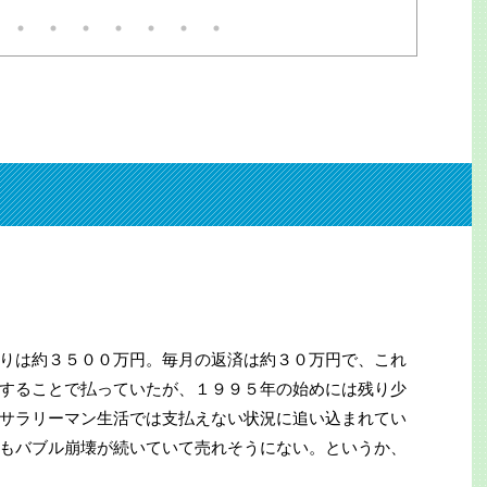
は担架で運ばれたが、大変な迷
には参考にな
惑。3万人以上に遅延他の影響
も出るでしょ
が。目撃者は「飛び込んだ瞬間
時に言われま
を見てしまった。男だ」と警察
が出せるなら
官に。で、貴重な機会だ。何で
と。サイトは
も見てやろう。事後の線路を追
ク。今はメチ
うと残置物があった。離れて2
記をAIが目次
か所に。ミンチだ。ピンクの。
ので誰でも本
たぶん切断されたのだ。職員と
は5月に開催
警官？救急員？が慣れた手つき
/shuppan-
で拾ってビニール袋へ。が、線
路の敷石ゴロゴロに引っかかっ
て、水をかけて金属ホウキでも
全部は ...
りは約３５００万円。毎月の返済は約３０万円で、これ
することで払っていたが、１９９５年の始めには残り少
サラリーマン生活では支払えない状況に追い込まれてい
もバブル崩壊が続いていて売れそうにない。というか、