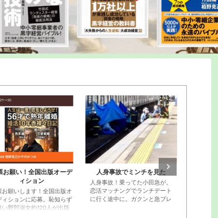
国出版オーデ
人身事故でミンチを見た
栢野克己20250910
ョン
ー東京神田
人身事故！乗ってた小田急が。
恋活マッチングでランチデート
！全国出版オ
に行く途中に。ガクンと急ブレ
募。恥知らず
ーキが段階的にかかってストッ
120人が出版
プ。ビニール袋に包まれた遺体
Tube動画を。