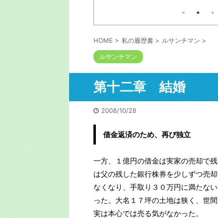
広田健太郎さんは1人の大家
引きこもってる」噂は
本の出版考える人
。久々に会うととんで
業で家賃収入1億を突破。そ
るでしょう。自信
に。 【書評】地方
う。私も初出版の
の経緯の本は以下コメ欄に
シャッター街が「宝の
した。「お前程度
わる。「ビル投資とい
と勇気が出たよ」
HOME
>
私の履歴書
>
ルサンチマン
>
オーシャンの歩き方」
以下コメ欄にリン
ルサンチマン
本／書評 ニュー
ャクチャな口述筆
家」サイトより 皆
構成かつ清書する
ル投資、テナント投資
は書けます。次回
どう思われるだろう
されます。 https:/
第十二章 結婚
ート・戸建てといった
audition.com/
不動産投資と比べて安
現性に欠けるので手を
2008/10/28
と決めている方も一定
借金返済のため、再び独立
一方、１億円の借金は実家の売却で残
は父の残した銀行株券を少しずつ売却
なくなり、手取り３０万円に満たない
った。大名１７坪の土地は狭く、世間
実は本心では売る気がなかった。