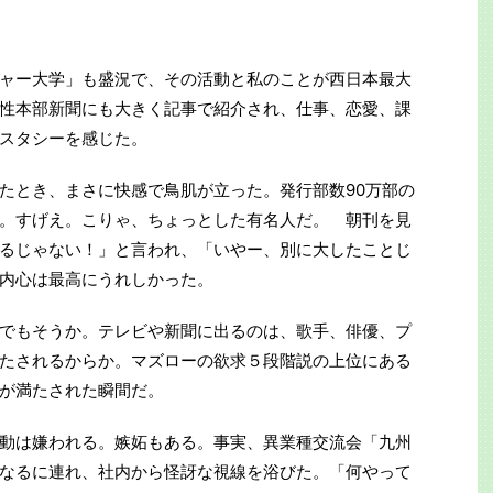
ャー大学」も盛況で、その活動と私のことが西日本最大
性本部新聞にも大きく記事で紹介され、仕事、恋愛、課
スタシーを感じた。
たとき、まさに快感で鳥肌が立った。発行部数90万部の
。すげえ。こりゃ、ちょっとした有名人だ。 朝刊を見
るじゃない！」と言われ、「いやー、別に大したことじ
内心は最高にうれしかった。
でもそうか。テレビや新聞に出るのは、歌手、俳優、プ
たされるからか。マズローの欲求５段階説の上位にある
が満たされた瞬間だ。
動は嫌われる。嫉妬もある。事実、異業種交流会「九州
なるに連れ、社内から怪訝な視線を浴びた。「何やって