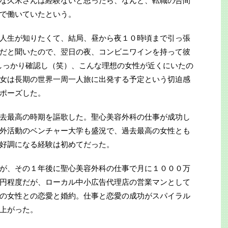
な久米さんは経験ないと思ったら、なんと、転職の合間
で働いていたという。
人生が知りたくて、結局、昼から夜１０時頃まで引っ張
だと聞いたので、翌日の夜、コンビニワインを持って彼
しっかり確認し（笑）、こんな理想の女性が近くにいたの
女は長期の世界一周一人旅に出発する予定という切迫感
ポーズした。
去最高の時期を謳歌した。聖心美容外科の仕事が成功し
外活動のベンチャー大学も盛況で、過去最高の女性とも
好調になる経験は初めてだった。
が、その１年後に聖心美容外科の仕事で月に１０００万
円程度だが、ローカル中小広告代理店の営業マンとして
の女性との恋愛と婚約。仕事と恋愛の成功がスパイラル
上がった。