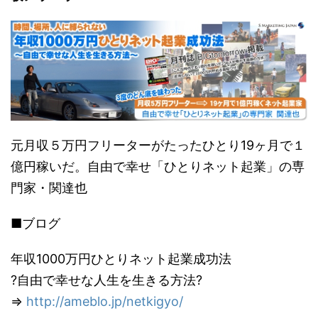
す。
資、テナント投資につい
だ。職員と警
https://shupp
てどう思われるだろう
官？救急員？
an-
か。アパート・戸建てと
が慣れた手つ
audition.com/
いった住居系の不動産投
きで拾ってビ
資と比べて安定性、再現
ニール袋へ。
性に欠けるので手を出さ
が、線路の敷
ないと決めている方も一
石ゴロゴロに
定数い ...
引っかかっ
て、水をかけ
元月収５万円フリーターがたったひとり19ヶ月で１
て金属ホウキ
億円稼いだ。自由で幸せ「ひとりネット起業」の専
でも全部は ...
門家・関達也
■ブログ
年収1000万円ひとりネット起業成功法
?自由で幸せな人生を生きる方法?
⇒
http://ameblo.jp/netkigyo/