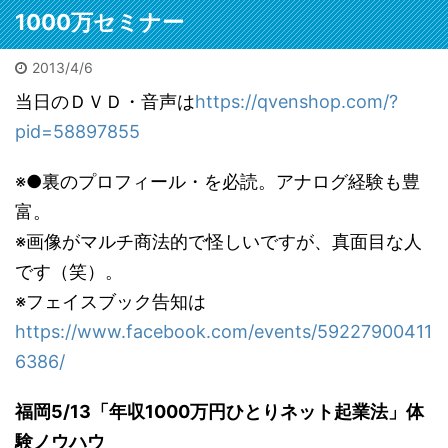
メ欄に
れた遺体は担
1000万セミナー
参考になるで
架で運ばれた
しょう。自信
2025/12/11
2026/7/3
が、大変な迷
も出るでしょ
惑。3万人以上
2013/4/6
栢野克己20250910セミナ
地方の古ビル投資で家賃年
【
う。私も初出
に遅延他の影
ー東京神田
収1億(ひとりで)の友人
【
当日のＤＶＤ・音声は
https://qvenshop.com/?
版の時に言わ
ビックリです。15年ぶり
202
響が。目撃者
「小さ
pid=58897855
れました。
に会った旧友が大成功し
は「飛び込ん
本に書
「お前程度が
てました。群馬県高崎で
だ瞬間を見て
話10
出せるならと
不動産業を1人でやって
しまった。男
※●裏のプロフィール・を必読。アナログ経験も豊
催の広
勇気が出た
た広田さん。「事業に行
だ」と警察官
の大家
富。
よ」と。サイ
き詰まって引きこもって
に。で、貴重
突破。
※画像がマルチ商法的で怪しいですが、真面目な人
トは以下コメ
る」噂は15年前に。久々
な機会だ。何
欄にリンク。
に会うととんでもないこ
でも見てやろ
です（笑）。
今はメチャク
とに。 【書評】地方の
う。事後の線
※フェイスブック告知は
チャな口述筆
寂れたシャッター街が
路を追うと残
記をAIが目次
https://www.facebook.com/events/59227900411
「宝の山」に変わる。
置物があっ
構成かつ清書
「ビル投資というブルー
た。離れて2か
6386/
するので誰で
オーシャンの歩き方」
所に。ミンチ
も本は書けま
不動産投資本／書評 ニ
だ。ピンク
福岡5/13「年収1000万円ひとりネット起業法」体
す。次回は5月
ュース・「健美家」サイ
の。たぶん切
に開催されま
験ノウハウ
トより 皆さんはビル投
断されたの