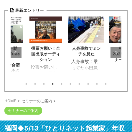
最新エントリー
セミナー動
投票お願い！全
人身事故でミン
栢野克
YouTube
国出版オーディ
チを見た
202509
動画】
ション
ナー東京
人身事故！乗
60627合宿
投票お願いし
ってた小田急
ナー「小さ
ます！全国出
が。恋活マッ
社の稼ぐ技
版オーディシ
チングでラン
本に書けな
ョンに応募。
チデートに行
功事例の裏
恥知らず勘違
00連発！質
く途中に。ガ
答。主催の
い野郎淑女約
クンと急ブレ
HOME
>
セミナーのご案内
>
健太郎さん
120人が出版企
ーキが段階的
人の大家業
セミナーのご案内
画書と概要
にかかってス
賃収入1億
YouTube動画
トップ。ビニ
破。その経
を。本の出版
ール袋に包ま
本は以下コ
福岡◆5/13「ひとりネット起業家」年収
考える人には