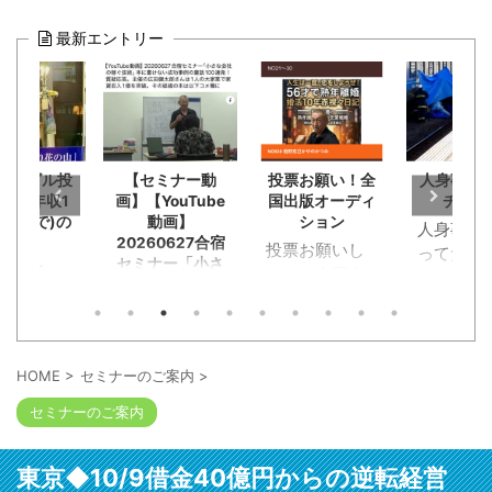
最新エントリー
の古ビル投
【セミナー動
投票お願い！全
人身事故
家賃年収1
画】【YouTube
国出版オーディ
チを見
ひとりで)の
動画】
ション
人身事故
友人
20260627合宿
投票お願いし
ってた小
セミナー「小さ
クリで
ます！全国出
が。恋活
な会社の稼ぐ技
15年ぶり
版オーディシ
チングで
術」本に書けな
った旧友
ョンに応募。
チデート
い成功事例の裏
成功して
恥知らず勘違
話100連発！質
く途中に
た。群馬
疑応答。主催の
い野郎淑女約
クンと急
HOME
>
セミナーのご案内
>
広田健太郎さん
崎で不動
120人が出版企
ーキが段
は1人の大家業
セミナーのご案内
を1人でや
画書と概要
にかかっ
で家賃収入1億
た広田さ
YouTube動画
トップ。
を突破。その経
「事業に
を。本の出版
ール袋に
緯の本は以下コ
東京◆10/9借金40億円からの逆転経営
詰まって
考える人には