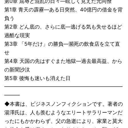
第0章 屈辱と混乱の日々―眩しく見えた元同僚
第1章 青天の霹靂―ある日突然、40億円の借金を背
負う
第2章 どん底の、さらに底―逃げる気も失せるほど
過酷な現実
第3章 「5年だけ」の勝負―瀕死の飲食店を立て直
せ
第4章 天国の先はすぐまた地獄―過去最高益、から
の新聞沙汰
第5章 後悔も迷いも消えた日
━━━━━━━━━━━━━━━━━━━━━━━
━━━
◆本書は、ビジネスノンフィクションです。著者の
湯澤氏は、人も羨むようなエリートサラリーマンだ
ったにもかかわらず、父の急逝により、家業と莫大