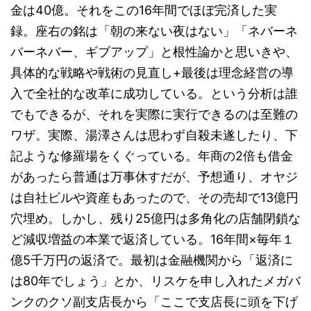
金は40億。それをこの16年間でほぼ完済した実
録。座右の銘は「朝の来ない夜はない」「ネバーネ
バーネバー、ギブアップ」と根性論かと思いきや、
具体的な戦略や戦術の見直し+最後は理念経営の導
入で全社的な改革に成功している。という分析は誰
でもできるが、それを実際に実行できるのは至難の
ワザ。実際、湯澤さんは思わず自殺未遂したり、下
記ような修羅場をくぐっている。年商の2倍も借金
があったら普通は万事休すだが、予想通り、オヤジ
は自社ビルや資産もあったので、その売却で13億円
穴埋め。しかし、残り25億円は多角化の店舗閉鎖な
ど減収増益の本業で返済している。16年間×毎年１
億5千万円の返済で。最初は金融機関から「返済に
は80年でしょう」とか、リスケを申し入れたメガバ
ンクのクソ副支店長から「ここで支店長に頭を下げ