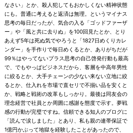
なさい」とか、殺人犯してもおかしくない精神状態
にも。普通に考えると返済は無理。というマイナス
思考の毎日だったが、気合の入る「ゴッドファーザ
ー」や「風と共に去りぬ」を100回見たとか、とり
あえず5年は死ぬ気でやろうと「1827日めくりカレ
ンダー」を手作りで毎日めくるとか、ありがちだが
99％はやってないプラス思考の自己啓発行動も最高
で、でもやっぱビジネスだから、客層を中高年男性
に絞るとか、大手チェーンの少ない来ない立地に絞
るとか、仕入れを市場で直セリで不揃い品を安くと
か、戦略と戦術の改革もしっかり。最後は同友会の
理念経営で社員とか周囲に感謝を態度で示す。夢戦
感の行動が完璧ですね。信頼できる知人のブログに
「読んで涙しました」とあり、私も親の連帯保証で
1億円かぶって地獄を経験したことがあったので、