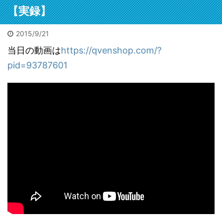
メ欄に
れた遺体
こもって
【実録】
参考になるで
架で運ば
噂は15年
しょう。自信
2026/2/4
2025/12/11
が、大変
。久々に
も出るでしょ
惑。3万
2015/9/21
人身事故でミンチを見た
栢野克己20250910セミナ
地方の
ととんで
う。私も初出
に遅延他
人身事故！乗ってた小田
ー東京神田
収1
当日の動画は
https://qvenshop.com/?
いこと
版の時に言わ
ビック
響が。目
急が。恋活マッチングで
 【書評】
pid=93787601
れました。
に会っ
は「飛び
ランチデートに行く途中
の寂れた
「お前程度が
てまし
だ瞬間を
に。ガクンと急ブレーキ
ッター街
出せるならと
不動産
しまった
が段階的にかかってスト
宝の山」
勇気が出た
た広田
だ」と警
ップ。ビニール袋に包ま
わる。
よ」と。サイ
き詰ま
に。で、
れた遺体は担架で運ばれ
ル投資と
トは以下コメ
る」噂
な機会だ
たが、大変な迷惑。3万
ブルーオ
欄にリンク。
に会う
でも見て
人以上に遅延他の影響
ャンの歩
今はメチャク
とに。
う。事後
が。目撃者は「飛び込ん
」 不動産
チャな口述筆
寂れた
路を追う
だ瞬間を見てしまった。
本／書評
記をAIが目次
「宝の
置物があ
男だ」と警察官に。で、
ース・
構成かつ清書
「ビル
た。離れ
貴重な機会だ。何でも見
美家」サ
するので誰で
オーシ
所に。ミ
てやろう。事後の線路を
より 皆さ
も本は書けま
不動産
だ。ピン
追うと残置物があった。
ビル投
す。次回は5月
ュース
の。たぶ
離れて2か所に。ミンチ
テナント
に開催されま
トより
断された
だ。ピンクの。たぶん切