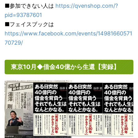
について
す。
資、テ
だ。職員
■参加できない人は
https://qvenshop.com/?
断されたのだ。職員と警
思われる
https://shupp
てどう
官？救急
官？救急員？が慣れた手
pid=93787601
うか。ア
an-
か。ア
が慣れた
つきで拾ってビニール袋
ト・戸建
■フェイスブックは
audition.com/
いった
きで拾っ
へ。が、線路の敷石ゴロ
いった住
資と比
ニール袋
ゴロに引っかかって、水
https://www.facebook.com/events/14981660571
の不動産
性に欠
が、線路
をかけて金属ホウキでも
70729/
と比べて
ないと
石ゴロゴ
全部は ...
性、再現
定数い .
引っかか
欠けるの
て、水を
を出さな
て金属ホ
東京10月◆借金40億から生還【実録】
決めてい
でも全部は 
も一定数