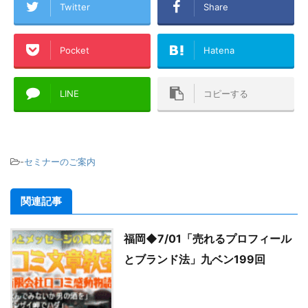
Twitter
Share
Pocket
Hatena
LINE
コピーする
-
セミナーのご案内
関連記事
福岡◆7/01「売れるプロフィール
とブランド法」九ベン199回