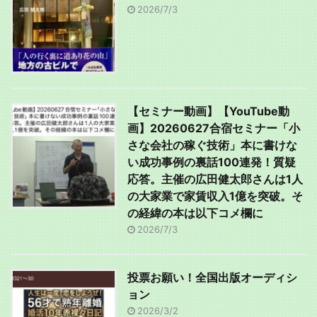
2026/7/3
【セミナー動画】【YouTube動
画】20260627合宿セミナー「小
さな会社の稼ぐ技術」本に書けな
い成功事例の裏話100連発！質疑
応答。主催の広田健太郎さんは1人
の大家業で家賃収入1億を突破。そ
の経緯の本は以下コメ欄に
2026/7/3
投票お願い！全国出版オーディシ
ョン
2026/3/2