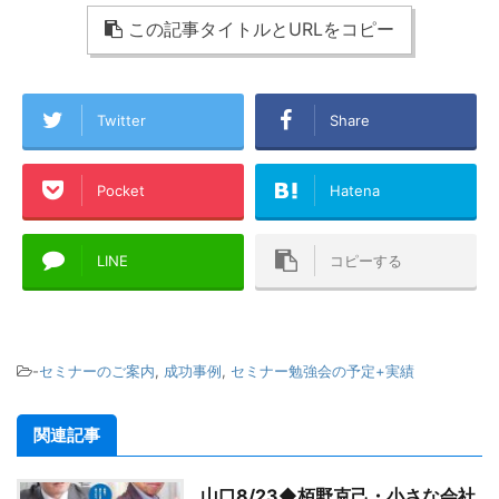
この記事タイトルとURLをコピー
Twitter
Share
Pocket
Hatena
LINE
コピーする
-
セミナーのご案内
,
成功事例
,
セミナー勉強会の予定+実績
関連記事
山口8/23◆栢野克己・小さな会社