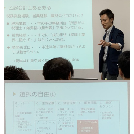
について
す。
資、テ
だ。職員
断されたのだ。職員と警
思われる
https://shupp
てどう
官？救急
官？救急員？が慣れた手
うか。ア
an-
か。ア
が慣れた
つきで拾ってビニール袋
ト・戸建
audition.com/
いった
きで拾っ
へ。が、線路の敷石ゴロ
いった住
資と比
ニール袋
ゴロに引っかかって、水
の不動産
性に欠
が、線路
をかけて金属ホウキでも
と比べて
ないと
石ゴロゴ
全部は ...
性、再現
定数い .
引っかか
欠けるの
て、水を
を出さな
て金属ホ
決めてい
でも全部は 
も一定数