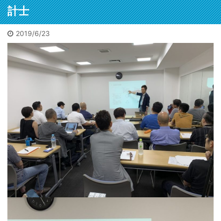
メ欄に
れた遺体
こもって
計士
参考になるで
架で運ば
噂は15年
しょう。自信
2026/2/4
2025/12/11
が、大変
。久々に
も出るでしょ
惑。3万
2019/6/23
人身事故でミンチを見た
栢野克己20250910セミナ
地方の
ととんで
う。私も初出
に遅延他
人身事故！乗ってた小田
ー東京神田
収1
いこと
版の時に言わ
ビック
響が。目
急が。恋活マッチングで
 【書評】
れました。
に会っ
は「飛び
ランチデートに行く途中
の寂れた
「お前程度が
てまし
だ瞬間を
に。ガクンと急ブレーキ
ッター街
出せるならと
不動産
しまった
が段階的にかかってスト
宝の山」
勇気が出た
た広田
だ」と警
ップ。ビニール袋に包ま
わる。
よ」と。サイ
き詰ま
に。で、
れた遺体は担架で運ばれ
ル投資と
トは以下コメ
る」噂
な機会だ
たが、大変な迷惑。3万
ブルーオ
欄にリンク。
に会う
でも見て
人以上に遅延他の影響
ャンの歩
今はメチャク
とに。
う。事後
が。目撃者は「飛び込ん
」 不動産
チャな口述筆
寂れた
路を追う
だ瞬間を見てしまった。
本／書評
記をAIが目次
「宝の
置物があ
男だ」と警察官に。で、
ース・
構成かつ清書
「ビル
た。離れ
貴重な機会だ。何でも見
美家」サ
するので誰で
オーシ
所に。ミ
てやろう。事後の線路を
より 皆さ
も本は書けま
不動産
だ。ピン
追うと残置物があった。
ビル投
す。次回は5月
ュース
の。たぶ
離れて2か所に。ミンチ
テナント
に開催されま
トより
断された
だ。ピンクの。たぶん切