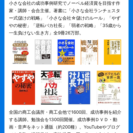
小さな会社の成功事例研究でノーベル経済賞を目指す作
家・講師・会合主催。著書に「小さな会社ランチェスタ
ー式儲けの戦略」「小さな会社☆儲けのルール」「やず
やの秘密」「逆転バカ社長」「弱者の戦略」「35歳から
一生負けない生き方」全9冊26万部。
全国の商工会議所・商工会他で1600回、成功事例を紹介
する講師。勉強会を1300回開催。成功事例ＤＶＤ・動
画・音声をネット通販（約200種）。YouTubeやブログ