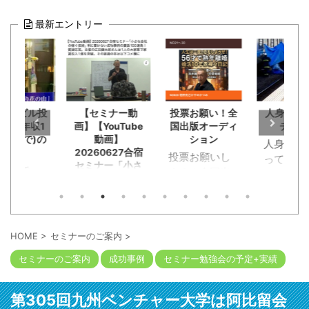
最新エントリー
の古ビル投
【セミナー動
投票お願い！全
人身事故
家賃年収1
画】【YouTube
国出版オーディ
チを見
ひとりで)の
動画】
ション
人身事故
友人
20260627合宿
投票お願いし
ってた小
セミナー「小さ
クリで
ます！全国出
が。恋活
な会社の稼ぐ技
15年ぶり
版オーディシ
チングで
術」本に書けな
った旧友
ョンに応募。
チデート
い成功事例の裏
成功して
恥知らず勘違
話100連発！質
く途中に
た。群馬
疑応答。主催の
い野郎淑女約
クンと急
HOME
>
セミナーのご案内
>
広田健太郎さん
崎で不動
120人が出版企
ーキが段
は1人の大家業
セミナーのご案内
成功事例
セミナー勉強会の予定+実績
を1人でや
画書と概要
にかかっ
で家賃収入1億
た広田さ
YouTube動画
トップ。
を突破。その経
「事業に
を。本の出版
ール袋に
緯の本は以下コ
第305回九州ベンチャー大学は阿比留会
詰まって
考える人には