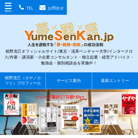
TEL
お問合せ
栢野克己オフィシャルサイト/東京・浅草ベンチャー大学/インタークロ
ス/作家・講演家・小企業コンサルタント・独立起業・経営アドバイス・
勉強会・個別相談会を実施中！
栢野克己（カヤノカ
サービス案内
最新エントリー
ツミ）プロフィール