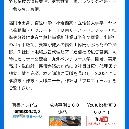
でも多数の情報発信。家族世界一周。ランチ会や缶ビー
ル会も毎月開催。
福岡市出身。百道中学・小倉西高・立命館大学卒・ヤマ
ハ発動機・リクルート・ＩＢＭリース・ベンチャーと転
職失敗後に東京で無料職業相談業は半年で廃業。出版社
のバイト経て、実家が他人の借金１億円かぶったので帰
郷。７社目は地場広告代理店アド通信社で広告営業。同
時にセミナー交流会「九州ベンチャー大学」開始。実家
売却・親自殺。残債弁済のために８社目は広告代理店で
独立。借金完済。本と講演に天職を見出し、2003年?は
講演家・作家・天職コーチ。詳細は「
プロフィール
」を
ご覧下さい。
著書とレビュー
成功事例２００
Youtube動画３
連発！
００本！