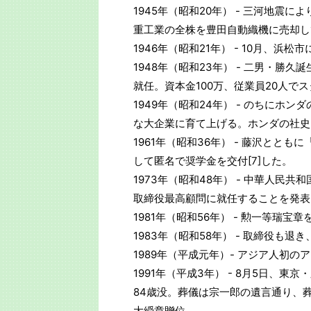
1945年（昭和20年） - 三河地
重工業の全株を豊田自動織機に売却し
1946年（昭和21年） - 10月、浜
1948年（昭和23年） - 二男・
就任。資本金100万、従業員20人で
1949年（昭和24年） - のちに
な大企業に育て上げる。ホンダの社史
1961年（昭和36年） - 藤沢と
して匿名で奨学金を交付[7]した。
1973年（昭和48年） - 中華人
取締役最高顧問に就任することを発表
1981年（昭和56年） - 勲一等瑞宝
1983年（昭和58年） - 取締役も
1989年（平成元年）- アジア人初
1991年（平成3年） - 8月5日、
84歳没。葬儀は宗一郎の遺言通り、
大綬章贈位。