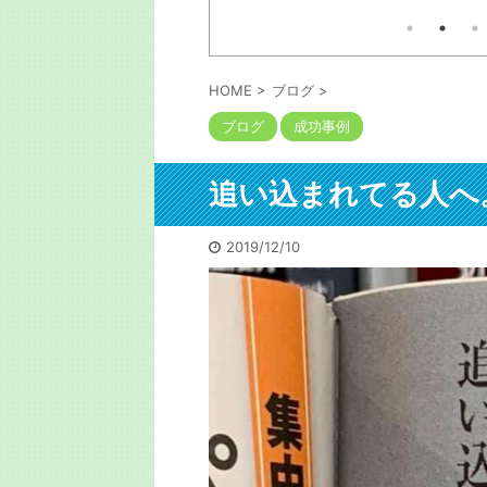
広田健太郎さんは1人の大家
は
本の出版考える人には参考にな
惑
業で家賃収入1億を突破。そ
るでしょう。自信も出るでしょ
が
う。私も初出版の時に言われま
の経緯の本は以下コメ欄に
を
した。「お前程度が出せるなら
官
と勇気が出たよ」と。サイトは
HOME
>
ブログ
>
も
以下コメ欄にリンク。今はメチ
う
ブログ
成功事例
ャクチャな口述筆記をAIが目次
か
構成かつ清書するので誰でも本
た
は書けます。次回は5月に開催
警
されます。 https://shuppan-
追い込まれてる人へ
で
audition.com/
路
て
2019/12/10
全部