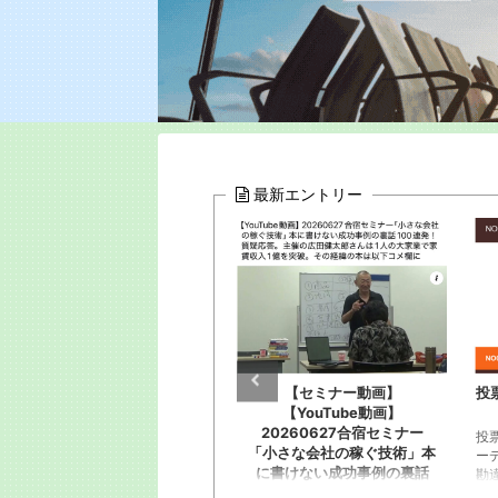
最新エントリー
【セミナー動画】
投票お願い！全国出版オーデ
【YouTube動画】
ィション
人
20260627合宿セミナー
恋
投票お願いします！全国出版オ
「小さな会社の稼ぐ技術」本
に
ーディションに応募。恥知らず
に書けない成功事例の裏話
ー
勘違い野郎淑女約120人が出版
100連発！質疑応答。主催の
プ
企画書と概要YouTube動画を。