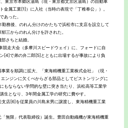
校卒業、東京市本郷区湯島（現・東京都文京区湯島）の自動車
ト金属工業[1]）に入社（当時の表現で「丁稚奉公」）。
であった。
会に6年勤務後、のれん分けのかたちで浜松市に支店を設立して
原郁三からのれん分けを許された。
の磯部さちと結婚。
国自動車競走大会（多摩川スピードウェイ）に、フォードに自
[4]で弟の弁二郎[5]とともに出場するが事故により負
修理工場事業を順調に拡大、「東海精機重工業株式会社」（現・
任。エンジンに欠くべからざる部品としてピストンリングに
にもならない学問的な壁に突き当たり、浜松高等工業学
講生となり、3年間金属工学の研究に費やす。
会浜松支店[6]を従業員の川島末男に譲渡し、東海精機重工業
博俊（元「無限」代表取締役）誕生。豊田自動織機が東海精機重