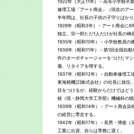
1922年（大正11年） - 高等小学
修理工場「アート商会」（現在のアー
半年間は、社長の子供の子守りばかり
1928年（昭和3年） - アート商
独立。宗一郎ただ1人だけが社長の榊
1935年（昭和10年） - 小学校教員
1936年（昭和11年） - 第1回全
作のターボチャージャーをつけたマシン
傷、リタイアを喫する。
1937年（昭和12年） - 自動車
東海精機[2]株式会社）の社長に就
目をつけるが、経験からだけではどう
校（現・静岡大学工学部）機械科の聴
1939年（昭和14年） - アート商
の経営に専念する。
1942年（昭和17年） - 長男・
工業に出資、自らは専務に退く。