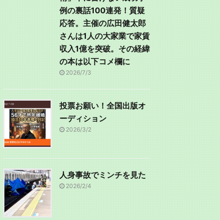
例の裏話100連発！質疑
応答。主催の広田健太郎
さんは1人の大家業で家賃
収入1億を突破。その経緯
の本は以下コメ欄に
2026/7/3
投票お願い！全国出版オ
ーディション
2026/3/2
人身事故でミンチを見た
2026/2/4