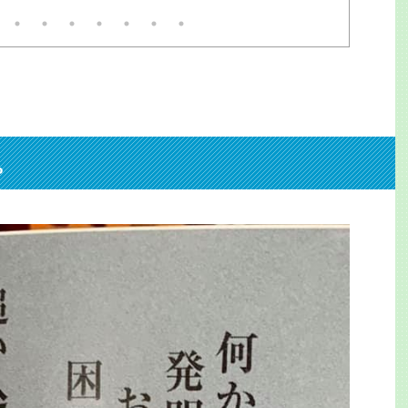
担架で運ばれたが、大変な迷
。3万人以上に遅延他の影響
。目撃者は「飛び込んだ瞬間
見てしまった。男だ」と警察
に。で、貴重な機会だ。何で
見てやろう。事後の線路を追
と残置物があった。離れて2
所に。ミンチだ。ピンクの。
ぶん切断されたのだ。職員と
官？救急員？が慣れた手つき
。
拾ってビニール袋へ。が、線
の敷石ゴロゴロに引っかかっ
、水をかけて金属ホウキでも
は ...