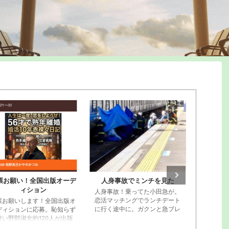
人身事故でミンチを見た
栢野克己20250910セミナ
カヤノ講
ー東京神田
身事故！乗ってた小田急が。
写真が20
活マッチングでランチデート
の動画
行く途中に。ガクンと急ブレ
キが段階的にかかってストッ
。ビニール袋に包まれた遺体