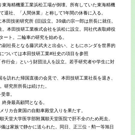
震により東海精機重工業浜松工場が倒壊。所有していた東海精機
て退社、「人間休業」と称して1年間の休養に入る。
松市に本田技術研究所 (旧)設立。39歳の宗一郎は所長に就任。
勝久誕生。本田技研工業株式会社を浜松に設立。同社代表取締役
スタート。二輪車の研究を始める。
ホンダの副社長となる藤沢武夫と出会い、ともにホンダを世界的
については本田技研工業#社史の項目を参照
ともに「作行会」という財団法人を設立。若手研究者や学生に対
民共和国を訪れた帰国直後の会見で、本田技研工業社長を退き、
。研究所所長は続けた。
章を受章。
退き、終身最高顧問となる。
のアメリカ合衆国の自動車殿堂入りを果たす。
東京・順天堂大学医学部附属順天堂医院で肝不全のため死去。
葬儀は家族で静かに送られた。同日、正三位・勲一等旭日