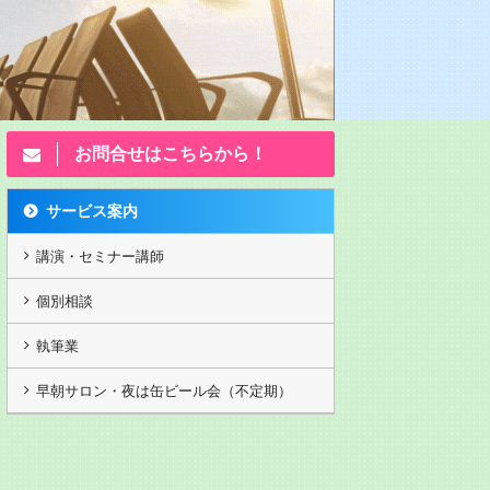
お問合せはこちらから！
サービス案内
講演・セミナー講師
個別相談
執筆業
演動画202503月
独立起業塾2 九州ベンチャー
独立起業塾 九
早朝サロン・夜は缶ビール会（不定期）
大学
大
年前ですがw カヤノ
第13回 ランチェスター竹田の
第１回独立起業塾
｢弱者必勝の顧客戦略/感謝は態
転起業物語】 5,2
度で示せの法則 5,250円(税抜)
DVDのみ 石村萬
DVDのみ 重要な顧客戦略。一
／ランチェスター