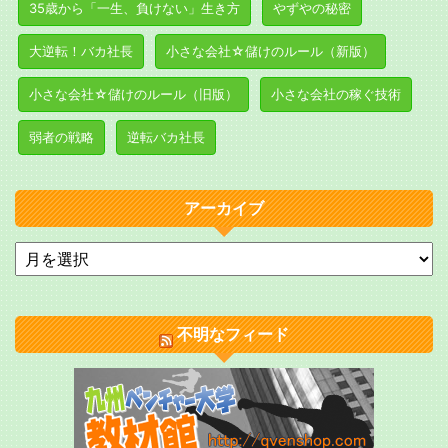
35歳から「一生、負けない」生き方
やずやの秘密
大逆転！バカ社長
小さな会社☆儲けのルール（新版）
小さな会社☆儲けのルール（旧版）
小さな会社の稼ぐ技術
弱者の戦略
逆転バカ社長
アーカイブ
不明なフィード