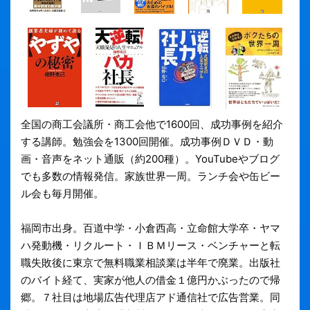
全国の商工会議所・商工会他で1600回、成功事例を紹介
する講師。勉強会を1300回開催。成功事例ＤＶＤ・動
画・音声をネット通販（約200種）。YouTubeやブログ
でも多数の情報発信。家族世界一周。ランチ会や缶ビー
ル会も毎月開催。
福岡市出身。百道中学・小倉西高・立命館大学卒・ヤマ
ハ発動機・リクルート・ＩＢＭリース・ベンチャーと転
職失敗後に東京で無料職業相談業は半年で廃業。出版社
のバイト経て、実家が他人の借金１億円かぶったので帰
郷。７社目は地場広告代理店アド通信社で広告営業。同