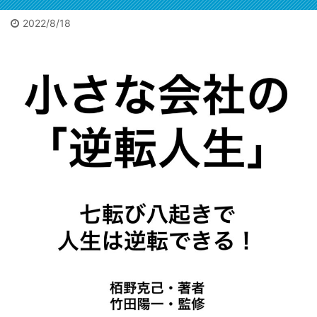
メ欄に
れた遺体は担
参考になるで
架で運ばれた
2022/8/18
しょう。自信
2025/12/11
2026/7/3
が、大変な迷
も出るでしょ
惑。3万人以上
栢野克己20250910セミナ
地方の古ビル投資で家賃年
【
う。私も初出
に遅延他の影
ー東京神田
収1億(ひとりで)の友人
【
版の時に言わ
ビックリです。15年ぶり
202
響が。目撃者
「小さ
れました。
に会った旧友が大成功し
は「飛び込ん
本に書
「お前程度が
てました。群馬県高崎で
だ瞬間を見て
話10
出せるならと
不動産業を1人でやって
しまった。男
催の広
勇気が出た
た広田さん。「事業に行
だ」と警察官
の大家
よ」と。サイ
き詰まって引きこもって
に。で、貴重
突破。
トは以下コメ
る」噂は15年前に。久々
な機会だ。何
欄にリンク。
に会うととんでもないこ
でも見てやろ
今はメチャク
とに。 【書評】地方の
う。事後の線
チャな口述筆
寂れたシャッター街が
路を追うと残
記をAIが目次
「宝の山」に変わる。
置物があっ
構成かつ清書
「ビル投資というブルー
た。離れて2か
するので誰で
オーシャンの歩き方」
所に。ミンチ
も本は書けま
不動産投資本／書評 ニ
だ。ピンク
す。次回は5月
ュース・「健美家」サイ
の。たぶん切
に開催されま
トより 皆さんはビル投
断されたの