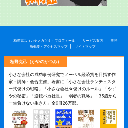
栢野克己（カヤノカツミ）プロフィール
サービス案内
事務
所概要・アクセスマップ
サイトマップ
栢野克己（かやのかつみ）
小さな会社の成功事例研究でノーベル経済賞を目指す作
家・講師・会合主催。著書に「小さな会社ランチェスタ
ー式儲けの戦略」「小さな会社☆儲けのルール」「やず
やの秘密」「逆転バカ社長」「弱者の戦略」「35歳から
一生負けない生き方」全9冊26万部。