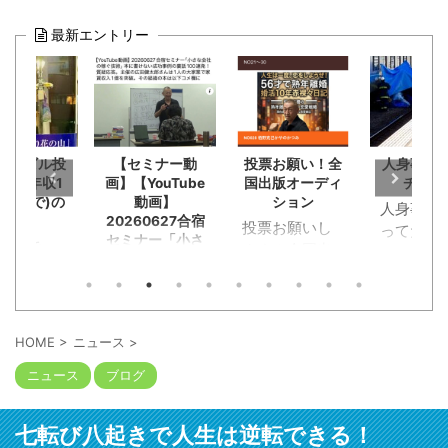
最新エントリー
セミナー動
投票お願い！全
人身事故でミン
栢野克
YouTube
国出版オーディ
チを見た
202509
動画】
ション
ナー東京
人身事故！乗
60627合宿
投票お願いし
ってた小田急
ナー「小さ
ます！全国出
が。恋活マッ
社の稼ぐ技
版オーディシ
チングでラン
本に書けな
ョンに応募。
チデートに行
功事例の裏
恥知らず勘違
00連発！質
く途中に。ガ
答。主催の
い野郎淑女約
クンと急ブレ
HOME
>
ニュース
>
健太郎さん
120人が出版企
ーキが段階的
人の大家業
ニュース
ブログ
画書と概要
にかかってス
賃収入1億
YouTube動画
トップ。ビニ
破。その経
を。本の出版
ール袋に包ま
本は以下コ
七転び八起きで人生は逆転できる！
考える人には