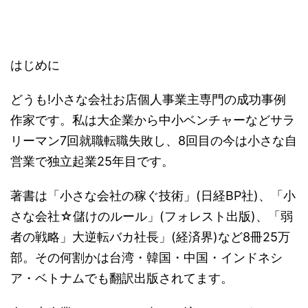
す。
資、テナント投資につい
だ。職員と警
https://shupp
てどう思われるだろう
官？救急員？
an-
か。アパート・戸建てと
が慣れた手つ
audition.com/
いった住居系の不動産投
きで拾ってビ
はじめに
資と比べて安定性、再現
ニール袋へ。
性に欠けるので手を出さ
が、線路の敷
どうも!小さな会社お店個人事業主専門の成功事例
ないと決めている方も一
石ゴロゴロに
定数い ...
引っかかっ
作家です。私は大企業から中小ベンチャーなどサラ
て、水をかけ
リーマン7回就職転職失敗し、8回目の今は小さな自
て金属ホウキ
営業で独立起業25年目です。
でも全部は ...
著書は「小さな会社の稼ぐ技術」(日経BP社)、「小
さな会社☆儲けのルール」(フォレスト出版)、「弱
者の戦略」大逆転バカ社長」(経済界)など8冊25万
部。その何割かは台湾・韓国・中国・インドネシ
ア・ベトナムでも翻訳出版されてます。