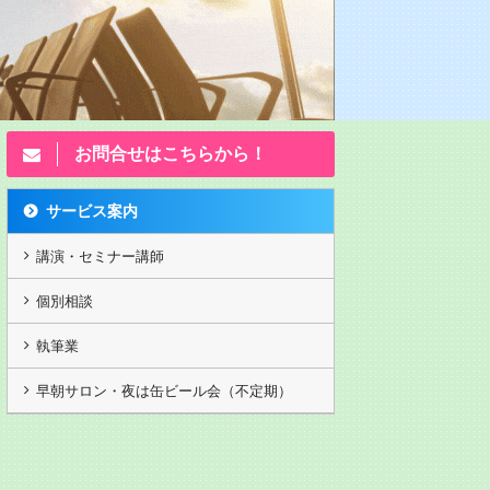
お問合せはこちらから！
サービス案内
講演・セミナー講師
個別相談
執筆業
演動画202503月
独立起業塾2 九州ベンチャー
独立起業塾 九
早朝サロン・夜は缶ビール会（不定期）
大学
大
年前ですがw カヤノ
第13回 ランチェスター竹田の
第１回独立起業
｢弱者必勝の顧客戦略/感謝は態
転起業物語】 5,2
度で示せの法則 5,250円(税抜)
DVDのみ 石村萬
DVDのみ 重要な顧客戦略。一
／ランチェスター