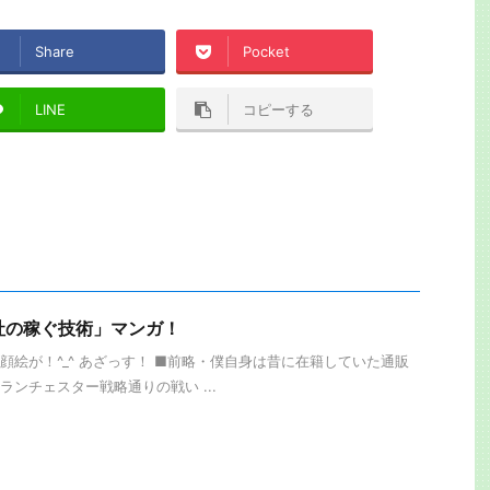
Share
Pocket
LINE
コピーする
社の稼ぐ技術」マンガ！
顔絵が！^_^ あざっす！ ■前略・僕自身は昔に在籍していた通販
ランチェスター戦略通りの戦い ...