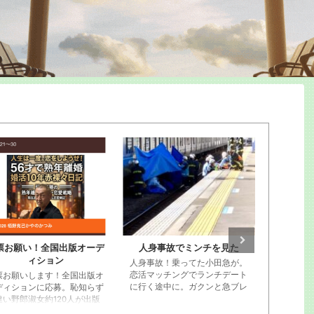
人身事故でミンチを見た
栢野克己20250910セミナ
カヤノ講
ー東京神田
身事故！乗ってた小田急が。
写真が20
活マッチングでランチデート
の動画
行く途中に。ガクンと急ブレ
キが段階的にかかってストッ
。ビニール袋に包まれた遺体