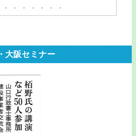
担架で運ばれたが、大変な迷
。3万人以上に遅延他の影響
。目撃者は「飛び込んだ瞬間
見てしまった。男だ」と警察
に。で、貴重な機会だ。何で
見てやろう。事後の線路を追
と残置物があった。離れて2
所に。ミンチだ。ピンクの。
ぶん切断されたのだ。職員と
官？救急員？が慣れた手つき
聞・大阪セミナー
拾ってビニール袋へ。が、線
の敷石ゴロゴロに引っかかっ
、水をかけて金属ホウキでも
は ...