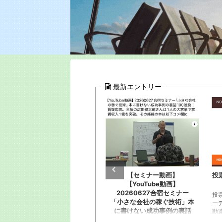
最新エントリー
【セミナー動画】
投票お願い！全国出版オーデ
【YouTube動画】
ィション
人
20260627合宿セミナー
恋
投票お願いします！全国出版オ
「小さな会社の稼ぐ技術」本
に
ーディションに応募。恥知らず
に書けない成功事例の裏話
ー
勘違い野郎淑女約120人が出版
100連発！質疑応答。主催の
プ
企画書と概要YouTube動画を。