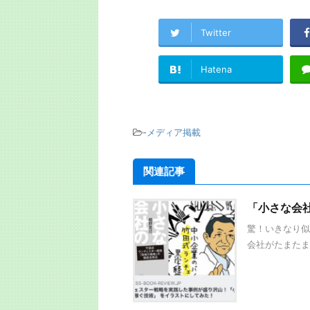
Twitter
Hatena
-
メディア掲載
関連記事
「小さな会
驚！いきなり似
会社がたまたま