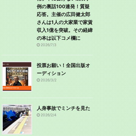
例の裏話100連発！質疑
応答。主催の広田健太郎
さんは1人の大家業で家賃
収入1億を突破。その経緯
の本は以下コメ欄に
2026/7/3
投票お願い！全国出版オ
ーディション
2026/3/2
人身事故でミンチを見た
2026/2/4