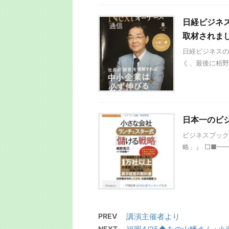
日経ビジネ
取材されま
日経ビジネスの
く、最後に栢野
日本一のビ
ビジネスブックマ
略」』 □■━━
PREV
講演主催者より
NEXT