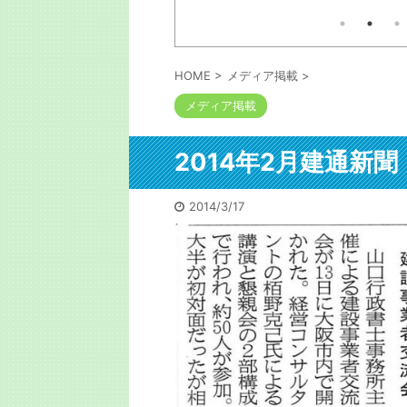
広田健太郎さんは1人の大家
は
本の出版考える人には参考にな
惑
業で家賃収入1億を突破。そ
るでしょう。自信も出るでしょ
が
う。私も初出版の時に言われま
の経緯の本は以下コメ欄に
を
した。「お前程度が出せるなら
官
と勇気が出たよ」と。サイトは
HOME
>
メディア掲載
>
も
以下コメ欄にリンク。今はメチ
う
メディア掲載
ャクチャな口述筆記をAIが目次
か
構成かつ清書するので誰でも本
た
は書けます。次回は5月に開催
警
されます。 https://shuppan-
2014年2月建通新
で
audition.com/
路
て
2014/3/17
全部