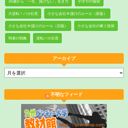
35歳から「一生、負けない」生き方
やずやの秘密
大逆転！バカ社長
小さな会社☆儲けのルール（新版）
小さな会社☆儲けのルール（旧版）
小さな会社の稼ぐ技術
弱者の戦略
逆転バカ社長
アーカイブ
不明なフィード