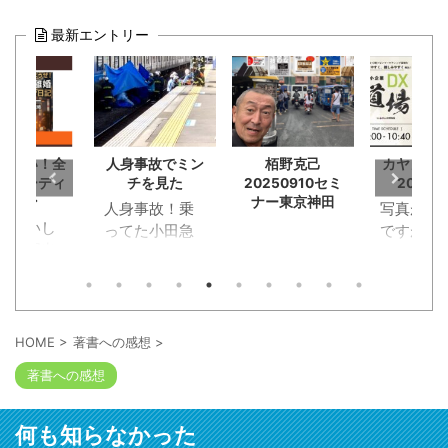
最新エントリー
お願い！全
人身事故でミン
栢野克己
カヤノ講
版オーディ
チを見た
20250910セミ
20250
ション
ナー東京神田
人身事故！乗
写真が20
お願いし
ってた小田急
ですがw 
！全国出
が。恋活マッ
ノの動
ーディシ
チングでラン
に応募。
チデートに行
らず勘違
く途中に。ガ
郎淑女約
クンと急ブレ
HOME
>
著書への感想
>
0人が出版企
ーキが段階的
著書への感想
と概要
にかかってス
Tube動画
トップ。ビニ
本の出版
ール袋に包ま
何も知らなかった
る人には