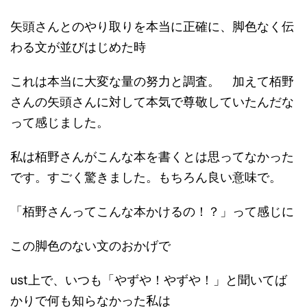
資、テナント投資につい
回は5
だ。職員と警
s://shupp
てどう思われるだろう
す。 ht
矢頭さんとのやり取りを本当に正確に、脚色なく伝
官？救急員？
か。アパート・戸建てと
audit
が慣れた手つ
わる文が並びはじめた時
tion.com/
いった住居系の不動産投
きで拾ってビ
資と比べて安定性、再現
ニール袋へ。
これは本当に大変な量の努力と調査。 加えて栢野
性に欠けるので手を出さ
が、線路の敷
ないと決めている方も一
さんの矢頭さんに対して本気で尊敬していたんだな
石ゴロゴロに
定数い ...
引っかかっ
って感じました。
て、水をかけ
て金属ホウキ
私は栢野さんがこんな本を書くとは思ってなかった
でも全部は ...
です。すごく驚きました。もちろん良い意味で。
「栢野さんってこんな本かけるの！？」って感じに
この脚色のない文のおかげで
ust上で、いつも「やずや！やずや！」と聞いてば
かりで何も知らなかった私は