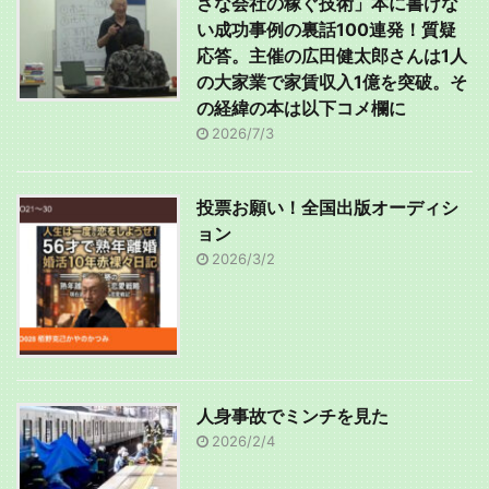
さな会社の稼ぐ技術」本に書けな
い成功事例の裏話100連発！質疑
応答。主催の広田健太郎さんは1人
の大家業で家賃収入1億を突破。そ
の経緯の本は以下コメ欄に
2026/7/3
投票お願い！全国出版オーディシ
ョン
2026/3/2
人身事故でミンチを見た
2026/2/4