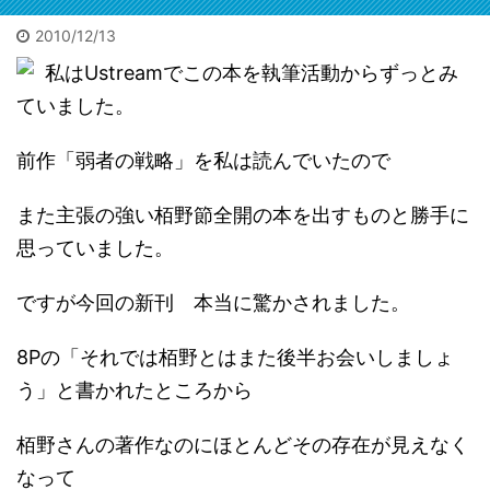
れた遺体は担
になるで
架で運ばれた
2010/12/13
う。自信
2026/7/3
2026/7/3
が、大変な迷
るでしょ
私はUstreamでこの本を執筆活動からずっとみ
惑。3万人以上
地方の古ビル投資で家賃年
【セミナー動画】
投票お
私も初出
に遅延他の影
収1億(ひとりで)の友人
【YouTube動画】
ていました。
時に言わ
ビックリです。15年ぶり
20260627合宿セミナー
投票お
響が。目撃者
「小さな会社の稼ぐ技術」
した。
に会った旧友が大成功し
出版オ
は「飛び込ん
前作「弱者の戦略」を私は読んでいたので
本に書けない成功事例の裏
前程度が
てました。群馬県高崎で
募。恥
だ瞬間を見て
話100連発！質疑応答。主
るならと
不動産業を1人でやって
淑女約
しまった。男
催の広田健太郎さんは1人
また主張の強い栢野節全開の本を出すものと勝手に
が出た
た広田さん。「事業に行
書と概
だ」と警察官
の大家業で家賃収入1億を
と。サイ
き詰まって引きこもって
を。本
に。で、貴重
突破。その経緯の本は以下
思っていました。
以下コメ
る」噂は15年前に。久々
は参考
コメ欄に
な機会だ。何
リンク。
に会うととんでもないこ
自信も
でも見てやろ
ですが今回の新刊 本当に驚かされました。
メチャク
とに。 【書評】地方の
も初出
う。事後の線
な口述筆
寂れたシャッター街が
した。
路を追うと残
8Pの「それでは栢野とはまた後半お会いしましょ
AIが目次
「宝の山」に変わる。
るなら
置物があっ
かつ清書
「ビル投資というブルー
と。サ
た。離れて2か
う」と書かれたところから
ので誰で
オーシャンの歩き方」
にリン
所に。ミンチ
は書けま
不動産投資本／書評 ニ
チャな
だ。ピンク
栢野さんの著作なのにほとんどその存在が見えなく
次回は5月
ュース・「健美家」サイ
次構成
の。たぶん切
なって
催されま
トより 皆さんはビル投
誰でも
断されたの