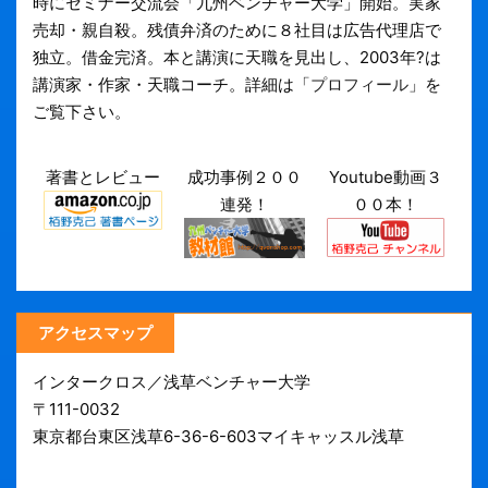
時にセミナー交流会「九州ベンチャー大学」開始。実家
売却・親自殺。残債弁済のために８社目は広告代理店で
独立。借金完済。本と講演に天職を見出し、2003年?は
講演家・作家・天職コーチ。詳細は「
プロフィール
」を
ご覧下さい。
著書とレビュー
成功事例２００
Youtube動画３
連発！
００本！
アクセスマップ
インタークロス／浅草ベンチャー大学
〒111-0032
東京都台東区浅草6-36-6-603マイキャッスル浅草