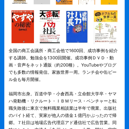
全国の商工会議所・商工会他で1600回、成功事例を紹介
する講師。勉強会を1300回開催。成功事例ＤＶＤ・動
画・音声をネット通販（約200種）。YouTubeやブログ
でも多数の情報発信。家族世界一周。ランチ会や缶ビー
ル会も毎月開催。
福岡市出身。百道中学・小倉西高・立命館大学卒・ヤマ
ハ発動機・リクルート・ＩＢＭリース・ベンチャーと転
職失敗後に東京で無料職業相談業は半年で廃業。出版社
のバイト経て、実家が他人の借金１億円かぶったので帰
郷。７社目は地場広告代理店アド通信社で広告営業。同