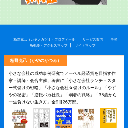
栢野克己（カヤノカツミ）プロフィール
サービス案内
事務
所概要・アクセスマップ
サイトマップ
栢野克己（かやのかつみ）
小さな会社の成功事例研究でノーベル経済賞を目指す作
家・講師・会合主催。著書に「小さな会社ランチェスタ
ー式儲けの戦略」「小さな会社☆儲けのルール」「やず
やの秘密」「逆転バカ社長」「弱者の戦略」「35歳から
一生負けない生き方」全9冊26万部。