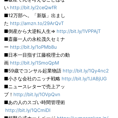
い
http://bit.ly/2ceQwfR
■12万部へ。「新版」出まし
た
http://amzn.to/29ArQvT
■倒産から大逆転人生⇒
http://bit.ly/1VPPAjT
■斎藤一人の永松茂久セミナ
ー
http://bit.ly/1oPMb8u
■日本一目指す江藤税理士の動
画
http://bit.ly/1SmoQpM
■59歳でコンサル起業物語
http://bit.ly/1Qy4nc2
■小さな会社のニッチ戦略
http://bit.ly/1JABjUG
■ニュースレターで売上アッ
プ！
http://bit.ly/1OVpQvn
■あの人のスゴい時間管理術
http://bit.ly/1QCmiDI