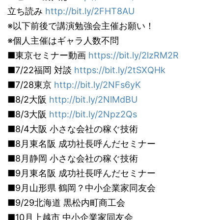
立ち読み
http://bit.ly/2FHT8AU
※以下前後で講演勉強会主催お願い！
※個人主催はギャラ人数不問
■東京セミナー動画
https://bit.ly/2lzRM2R
■7/22福岡 対談
https://bit.ly/2tSXQHk
■7/28東京
http://bit.ly/2NFs6yK
■8/2大阪
http://bit.ly/2NlMdBU
■8/3大阪
http://bit.ly/2Npz2Qs
■8/4大阪 小さな会社の稼ぐ技術
■8月東名阪 成功社長呼んだセミナー
■8月静岡 小さな会社の稼ぐ技術
■9月東名阪 成功社長呼んだセミナー
■9月山形県 鶴岡？中小企業家同友会
■9/29北海道 黒松内町商工会
■10月上越市 中小企業家同友会