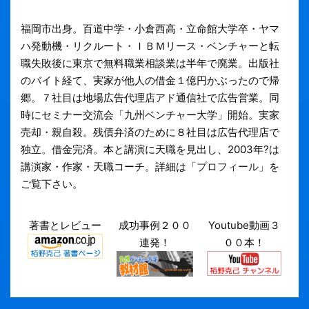
福岡市出身。百道中学・小倉西高・立命館大学卒・ヤマ
ハ発動機・リクルート・ＩＢＭリース・ベンチャーと転
職失敗後に東京で無料職業相談業は半年で廃業。出版社
のバイト経て、実家が他人の借金１億円かぶったので帰
郷。７社目は地場広告代理店アド通信社で広告営業。同
時にセミナー交流会「九州ベンチャー大学」開始。実家
売却・親自殺。残債弁済のために８社目は広告代理店で
独立。借金完済。本と講演に天職を見出し、2003年?は
講演家・作家・天職コーチ。詳細は「
プロフィール
」を
ご覧下さい。
著書とレビュー
成功事例２００
Youtube動画３
連発！
００本！