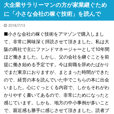
メ欄に
れた遺体
大企業サラリーマンの方が家業継ぐため
こもって
参考になるで
架で運ば
噂は15年
しょう。自信
2026/2/4
2025/12/11
が、大変
に「小さな会社の稼ぐ技術」を読んで
。久々に
も出るでしょ
惑。3万
人身事故でミンチを見た
栢野克己20250910セミナ
地方の
ととんで
う。私も初出
に遅延他
人身事故！乗ってた小田
ー東京神田
収1
2018/7/13
いこと
版の時に言わ
ビック
響が。目
急が。恋活マッチングで
 【書評】
れました。
■小さな会社の稼ぐ技術をアマゾンで購入しまし
に会っ
は「飛び
ランチデートに行く途中
の寂れた
「お前程度が
てまし
だ瞬間を
に。ガクンと急ブレーキ
て、非常に興味深く拝読させて頂きました。私は大
ッター街
出せるならと
不動産
しまった
が段階的にかかってスト
阪の商社で主にファンドマネージャーとして10年間
宝の山」
勇気が出た
た広田
だ」と警
ップ。ビニール袋に包ま
わる。
よ」と。サイ
き詰ま
に。で、
ほど働きました。しかし、父の会社を継ぐことを前
れた遺体は担架で運ばれ
ル投資と
トは以下コメ
る」噂
な機会だ
たが、大変な迷惑。3万
提に働き始める予定です。今は前職を辞めたばかり
ブルーオ
欄にリンク。
に会う
でも見て
人以上に遅延他の影響
ャンの歩
でまだ東京におりますが、まとまった時間ができた
今はメチャク
とに。
う。事後
が。目撃者は「飛び込ん
」 不動産
チャな口述筆
寂れた
路を追う
だ瞬間を見てしまった。
ので、経営の本を読んでいた中でこちらの本に出会
本／書評
記をAIが目次
「宝の
置物があ
男だ」と警察官に。で、
いました。心にぐっとくる内容で、しかもそれがわ
ース・
構成かつ清書
「ビル
た。離れ
貴重な機会だ。何でも見
美家」サ
かりやすく書いてあるので、非常にためになったと
するので誰で
オーシ
所に。ミ
てやろう。事後の線路を
より 皆さ
も本は書けま
不動産
だ。ピン
追うと残置物があった。
感じています。しかも、地方の中小事例が多いこと
ビル投
す。次回は5月
ュース
の。たぶ
離れて2か所に。ミンチ
で、親近感も勝手に感じさせて頂きました。読者プ
テナント
に開催されま
トより
断された
だ。ピンクの。たぶん切