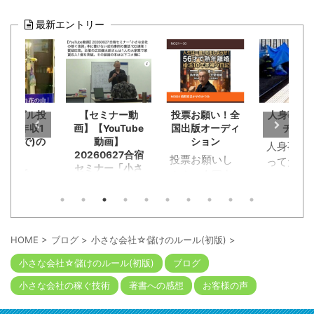
最新エントリー
の古ビル投
【セミナー動
投票お願い！全
人身事故
家賃年収1
画】【YouTube
国出版オーディ
チを見
ひとりで)の
動画】
ション
人身事故
友人
20260627合宿
投票お願いし
ってた小
セミナー「小さ
クリで
ます！全国出
が。恋活
な会社の稼ぐ技
15年ぶり
版オーディシ
チングで
術」本に書けな
った旧友
ョンに応募。
チデート
い成功事例の裏
成功して
恥知らず勘違
話100連発！質
く途中に
た。群馬
疑応答。主催の
い野郎淑女約
クンと急
HOME
>
ブログ
>
小さな会社☆儲けのルール(初版)
>
広田健太郎さん
崎で不動
120人が出版企
ーキが段
は1人の大家業
小さな会社☆儲けのルール(初版)
ブログ
を1人でや
画書と概要
にかかっ
で家賃収入1億
た広田さ
YouTube動画
トップ。
小さな会社の稼ぐ技術
著書への感想
お客様の声
を突破。その経
「事業に
を。本の出版
ール袋に
緯の本は以下コ
詰まって
考える人には