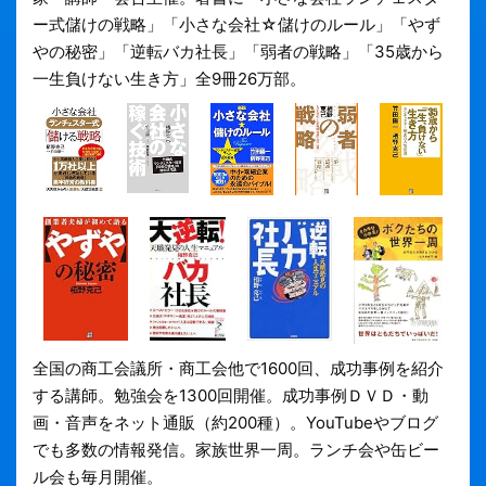
ー式儲けの戦略」「小さな会社☆儲けのルール」「やず
やの秘密」「逆転バカ社長」「弱者の戦略」「35歳から
一生負けない生き方」全9冊26万部。
全国の商工会議所・商工会他で1600回、成功事例を紹介
する講師。勉強会を1300回開催。成功事例ＤＶＤ・動
画・音声をネット通販（約200種）。YouTubeやブログ
でも多数の情報発信。家族世界一周。ランチ会や缶ビー
ル会も毎月開催。