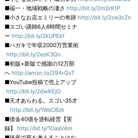
■福一・地域戦略の凄さ
http://bit.ly/2mSrKtP
■小さなお店エミリーの奇跡
http://bit.ly/2oe3cZn
■スゴい講師6人6時間セミナ
ー
http://bit.ly/2kUPEkf
■ハガキで年収2000万営業術
http://bit.ly/2ezK3Qn
■初版+新版で感謝の12万部
へ
http://amzn.to/29ArQvT
■YouTube投稿で売上アップ
http://bit.ly/2dwKEjO
■天才あらわる。スゴい35才
http://bit.ly/1WsC8zk
■借金40億を逆転経営【実
録】
http://bit.ly/1OaaV4m
■破産で死を考えることはな