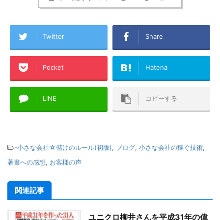
Twitter
Share
Pocket
Hatena
LINE
コピーする
-
小さな会社☆儲けのルール(初版)
,
ブログ
,
小さな会社の稼ぐ技術
,
著書への感想
,
お客様の声
関連記事
ユニクロ柳井さんを平成31年の偉