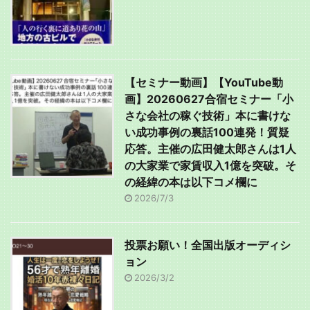
【セミナー動画】【YouTube動
画】20260627合宿セミナー「小
さな会社の稼ぐ技術」本に書けな
い成功事例の裏話100連発！質疑
応答。主催の広田健太郎さんは1人
の大家業で家賃収入1億を突破。そ
の経緯の本は以下コメ欄に
2026/7/3
投票お願い！全国出版オーディシ
ョン
2026/3/2