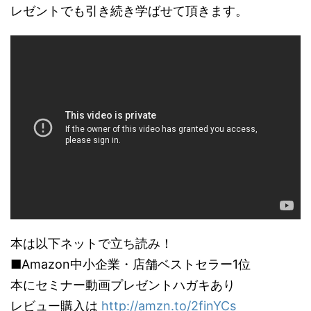
について
す。
レゼントでも引き続き学ばせて頂きます。
資、テ
だ。職員
断されたのだ。職員と警
思われる
https://shupp
てどう
官？救急
官？救急員？が慣れた手
うか。ア
an-
か。ア
が慣れた
つきで拾ってビニール袋
ト・戸建
audition.com/
いった
きで拾っ
へ。が、線路の敷石ゴロ
いった住
資と比
ニール袋
ゴロに引っかかって、水
の不動産
性に欠
が、線路
をかけて金属ホウキでも
と比べて
ないと
石ゴロゴ
全部は ...
性、再現
定数い .
引っかか
欠けるの
て、水を
を出さな
て金属ホ
決めてい
でも全部は 
も一定数
本は以下ネットで立ち読み！
■Amazon中小企業・店舗ベストセラー1位
本にセミナー動画プレゼントハガキあり
レビュー購入は
http://amzn.to/2finYCs