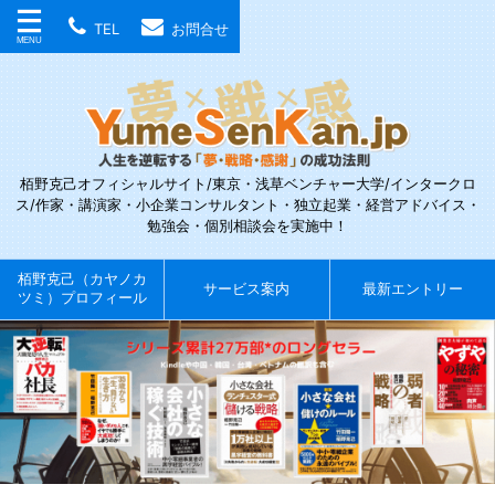
TEL
お問合せ
栢野克己オフィシャルサイト/東京・浅草ベンチャー大学/インタークロ
ス/作家・講演家・小企業コンサルタント・独立起業・経営アドバイス・
勉強会・個別相談会を実施中！
栢野克己（カヤノカ
サービス案内
最新エントリー
ツミ）プロフィール