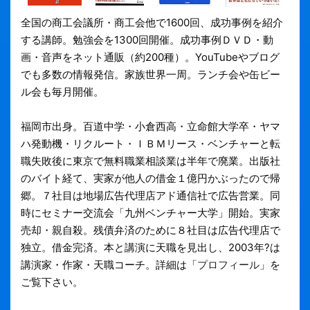
全国の商工会議所・商工会他で1600回、成功事例を紹介
する講師。勉強会を1300回開催。成功事例ＤＶＤ・動
画・音声をネット通販（約200種）。YouTubeやブログ
でも多数の情報発信。家族世界一周。ランチ会や缶ビー
ル会も毎月開催。
福岡市出身。百道中学・小倉西高・立命館大学卒・ヤマ
ハ発動機・リクルート・ＩＢＭリース・ベンチャーと転
職失敗後に東京で無料職業相談業は半年で廃業。出版社
のバイト経て、実家が他人の借金１億円かぶったので帰
郷。７社目は地場広告代理店アド通信社で広告営業。同
時にセミナー交流会「九州ベンチャー大学」開始。実家
売却・親自殺。残債弁済のために８社目は広告代理店で
独立。借金完済。本と講演に天職を見出し、2003年?は
講演家・作家・天職コーチ。詳細は「
プロフィール
」を
ご覧下さい。