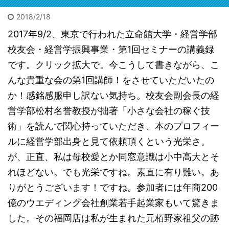
メ欄に
れた遺体は担
参考になるで
架で運ばれた
2018/2/18
しょう。自信
2025/12/11
2026/7/3
が、大変な迷
も出るでしょ
2017年9/2、東京で行われた立命館大学・経営学部
惑。3万人以上
栢野克己20250910セミナ
地方の古ビル投資で家賃年
【
う。私も初出
に遅延他の影
ー東京神田
収1億(ひとりで)の友人
【
校友会・経営学振興事業・第1回セミナーの講義録
版の時に言わ
ビックリです。15年ぶり
202
響が。目撃者
です。クリック拡大で。今こうして書きながら、こ
「小さ
れました。
に会った旧友が大成功し
は「飛び込ん
本に書
「お前程度が
てました。群馬県高崎で
んな貴重な会の第1回講師！をさせていただいたの
だ瞬間を見て
話10
出せるならと
不動産業を1人でやって
しまった。男
か！感銘感服申し訳ない気持ち。校友会副会長の経
催の広
勇気が出た
た広田さん。「事業に行
だ」と警察官
の大家
営学部松村名誉教授が拙著「小さな会社の稼ぐ技
よ」と。サイ
き詰まって引きこもって
に。で、貴重
突破。
トは以下コメ
る」噂は15年前に。久々
な機会だ。何
術」を読んで関心持っていただき、本のプロフィー
欄にリンク。
に会うととんでもないこ
でも見てやろ
ルに経営学部出身と見て依頼頂くという光栄さ。
今はメチャク
とに。 【書評】地方の
う。事後の線
が、正直、私は母校愛とか同窓意識は小中高大とそ
チャな口述筆
寂れたシャッター街が
路を追うと残
記をAIが目次
「宝の山」に変わる。
置物があっ
れほどない。でも光栄ですね。素直に有り難い。あ
構成かつ清書
「ビル投資というブルー
た。離れて2か
りがとうございます！ですね。参加者には年商200
するので誰で
オーシャンの歩き方」
所に。ミンチ
も本は書けま
億のウエディング会社創業若手起業家もいて驚きま
不動産投資本／書評 ニ
だ。ピンク
す。次回は5月
ュース・「健美家」サイ
の。たぶん切
した。その福岡店は私が生まれた元栢野家祖父の跡
に開催されま
トより 皆さんはビル投
断されたの