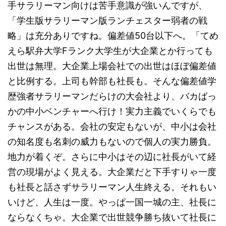
手サラリーマン向けは苦手意識が強いんですが、
「学生版サラリーマン版ランチェスター弱者の戦
略」は充分ありですね。偏差値50台以下へ。「てめ
えら駅弁大学Fランク大学生が大企業とか行っても
出世は無理。大企業上場会社での出世はほぼ偏差値
と比例する。上司も幹部も社長も。そんな偏差値学
歴強者サラリーマンだらけの大会社より、バカばっ
かの中小ベンチャーへ行け！実力主義でいくらでも
チャンスがある。会社の安定もないが、中小は会社
の知名度も名刺の威力もないので個人の実力勝負。
地力が着くぞ。さらに中小はその辺に社長がいて経
営の現場がよく見える。大企業だと下手すりゃ一度
も社長と話さずサラリーマン人生終える。それもい
いけど、人生は一度。やっぱ一国一城の主、社長に
ならなくちゃ。大企業で出世競争勝ち抜いて社長に