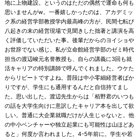
地に上物建設。というのはただの偶然で運命も何も
す。
資、テナント投資につい
だ。職員と警
https://shupp
てどう思われるだろう
思いませんがw。一番嬉しかったのは、アカデミッ
官？救急員？
an-
か。アパート・戸建てと
が慣れた手つ
ク系の経営学部教授学内最高峰の方が、民間七転び
audition.com/
いった住居系の不動産投
きで拾ってビ
八起きの末の経営現場で見聞きした拙著と講演を高
資と比べて安定性、再現
ニール袋へ。
性に欠けるので手を出さ
が、線路の敷
く評価していただいた事。後輩だからのヨイショや
ないと決めている方も一
石ゴロゴロに
お世辞でない感じ。私が立命館経営学部のゼミ時代
定数い ...
引っかかっ
担当の渡辺峻元名誉教授も、自らの講義に3回も就
て、水をかけ
て金属ホウキ
活キャリアの特別講師で呼んでくれました。ウケた
でも全部は ...
からリピートですよね。普段は中小零細経営者ばか
りですが、学生にも通用するんだと自信持てまし
た。思い出した。渡辺先生からは「栢野君のいつも
の話を大学生向けに意訳したキャリア本を出して欲
しい。普通に大企業就職だけが人生じゃないと。他
の中小ベンチャーや独立起業にも可能性は山ほどあ
ると」何度か言われました。4-5年前に。学生や若