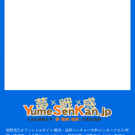
栢野克己オフィシャルサイト/東京・浅草ベンチャー大学/インタークロス/作