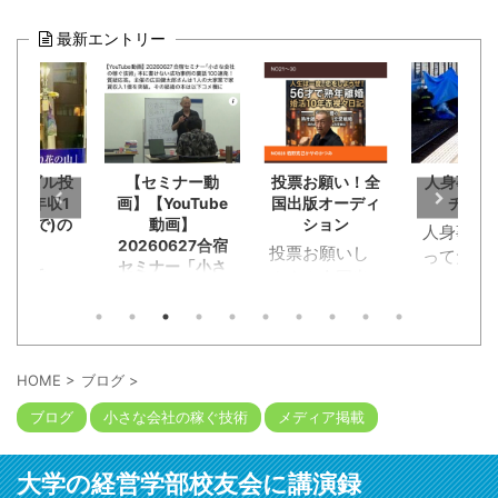
最新エントリー
セミナー動
投票お願い！全
人身事故でミン
栢野克
YouTube
国出版オーディ
チを見た
202509
動画】
ション
ナー東京
人身事故！乗
60627合宿
投票お願いし
ってた小田急
ナー「小さ
ます！全国出
が。恋活マッ
社の稼ぐ技
版オーディシ
チングでラン
本に書けな
ョンに応募。
チデートに行
功事例の裏
恥知らず勘違
00連発！質
く途中に。ガ
答。主催の
い野郎淑女約
クンと急ブレ
HOME
>
ブログ
>
健太郎さん
120人が出版企
ーキが段階的
人の大家業
ブログ
小さな会社の稼ぐ技術
メディア掲載
画書と概要
にかかってス
賃収入1億
YouTube動画
トップ。ビニ
破。その経
を。本の出版
ール袋に包ま
本は以下コ
大学の経営学部校友会に講演録
考える人には