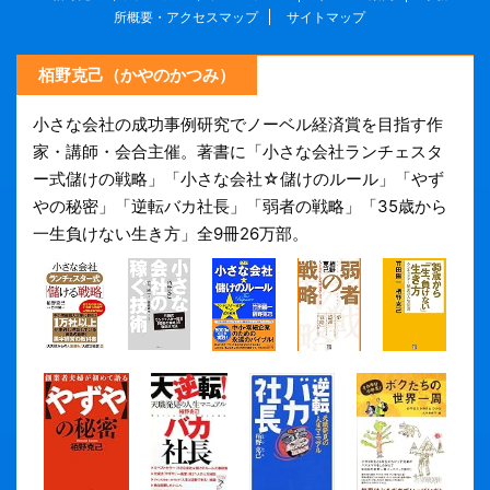
所概要・アクセスマップ
サイトマップ
栢野克己（かやのかつみ）
小さな会社の成功事例研究でノーベル経済賞を目指す作
家・講師・会合主催。著書に「小さな会社ランチェスタ
ー式儲けの戦略」「小さな会社☆儲けのルール」「やず
やの秘密」「逆転バカ社長」「弱者の戦略」「35歳から
一生負けない生き方」全9冊26万部。