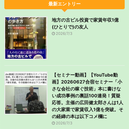
最新エントリー
地方の古ビル投資で家賃年収1億
(ひとりで)の友人
2026/7/3
【セミナー動画】【YouTube動
画】20260627合宿セミナー「小
さな会社の稼ぐ技術」本に書けな
い成功事例の裏話100連発！質疑
応答。主催の広田健太郎さんは1人
の大家業で家賃収入1億を突破。そ
の経緯の本は以下コメ欄に
2026/7/3