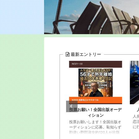
最新エントリー
投票お願い！全国出版オーデ
人身事故でミンチを見た
栢
ィション
人身事故！乗ってた小田急が。
恋活マッチングでランチデート
投票お願いします！全国出版オ
に行く途中に。ガクンと急ブレ
ーディションに応募。恥知らず
ーキが段階的にかかってストッ
勘違い野郎淑女約120人が出版
プ。ビニール袋に包まれた遺体
企画書と概要YouTube動画を。