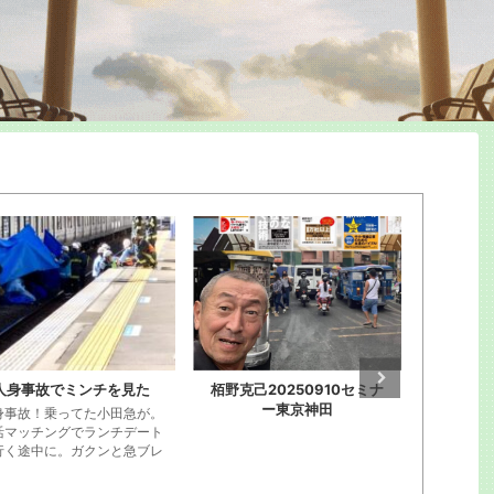
野克己20250910セミナ
カヤノ講演動画202503月
独立起業
ー東京神田
写真が20年前ですがw カヤノ
の動画
第13回 
｢弱者必勝
度で示せの法
DVDのみ