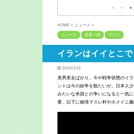
は担架で運ばれたが、大変な迷
本の出版考える人には参考にな
惑。3万人以上に遅延他の影響
るでしょう。自信も出るでしょ
が。目撃者は「飛び込んだ瞬間
う。私も初出版の時に言われま
を見てしまった。男だ」と警察
した。「お前程度が出せるなら
官に。で、貴重な機会だ。何で
と勇気が出たよ」と。サイトは
HOME
>
ニュース
>
も見てやろう。事後の線路を追
以下コメ欄にリンク。今はメチ
うと残置物があった。離れて2
ニュース
世界一周
ブログ
ャクチャな口述筆記をAIが目次
か所に。ミンチだ。ピンクの。
構成かつ清書するので誰でも本
たぶん切断されたのだ。職員と
は書けます。次回は5月に開催
警官？救急員？が慣れた手つき
されます。 https://shuppan-
イランはイイとこで
で拾ってビニール袋へ。が、線
audition.com/
路の敷石ゴロゴロに引っかかっ
て、水をかけて金属ホウキでも
2020/1/12
全部は ...
美男美女ばかり。今や戦争状態のイラ
ントは今の紛争を観たいが。日本人少
みたいな米国との争いになると一気に
要。以下に秘境マスレ村やホメイニ廳