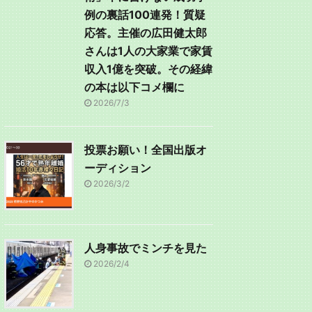
例の裏話100連発！質疑
応答。主催の広田健太郎
さんは1人の大家業で家賃
収入1億を突破。その経緯
の本は以下コメ欄に
2026/7/3
投票お願い！全国出版オ
ーディション
2026/3/2
人身事故でミンチを見た
2026/2/4