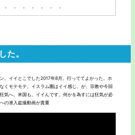
度商品を
謝の気持
そのお客
にはどう
具体的にお
いずみ田・
つＭ／Ｋ理論
(税抜) 
チェスター
地域戦略」
した。
物話＋広告Ｄ
(税抜) 
起業＋広告D
ン。イイとこでした2017年8月。行っててよかった。ホ
なくモテモテ。イスラム圏はイイ感じ。が、宗教や今回
狂気へ。米国も。イイんです。何かを為すには狂気が必
への潜入盗撮動画が貴重