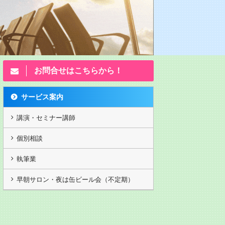
お問合せはこちらから！
サービス案内
講演・セミナー講師
個別相談
執筆業
塾2 九州ベンチャー
独立起業塾 九州ベンチャー
あざっす！増刷2
早朝サロン・夜は缶ビール会（不定期）
大学
大学
へ
ランチェスター竹田の
第１回独立起業塾【私の人生逆
あざっす！ロング
の顧客戦略/感謝は態
転起業物語】 5,250円(税抜)
目で計28刷。たぶ
則 5,250円(税抜)
DVDのみ 石村萬盛堂･石村社長
超えたか？韓国台
 重要な顧客戦略。一
／ランチェスター経営･竹田氏
Kindleも含め