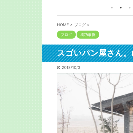
広田健太郎さんは1人の大家
てる」噂は
本の出版考える人には参考
会うととんで
業で家賃収入1億を突破。そ
るでしょう。自信も出るで
書評】地方
う。私も初出版の時に言わ
の経緯の本は以下コメ欄に
街が「宝の
した。「お前程度が出せる
ル投資とい
と勇気が出たよ」と。サイ
HOME
>
ブログ
>
の歩き方」
以下コメ欄にリンク。今は
ブログ
成功事例
 ニュー
ャクチャな口述筆記をAIが
トより 皆
構成かつ清書するので誰で
ナント投資
は書けます。次回は5月に
るだろう
されます。 https://shuppan
スゴいパン屋さん。
てといった
audition.com/
と比べて安
るので手を
2018/10/3
る方も一定