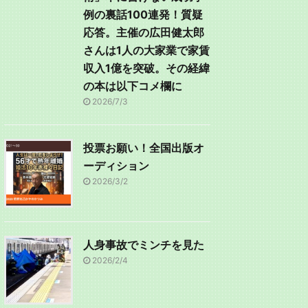
例の裏話100連発！質疑
応答。主催の広田健太郎
さんは1人の大家業で家賃
収入1億を突破。その経緯
の本は以下コメ欄に
2026/7/3
投票お願い！全国出版オ
ーディション
2026/3/2
人身事故でミンチを見た
2026/2/4