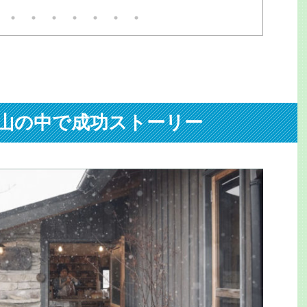
は担架で運ばれたが、大変な迷
にな
惑。3万人以上に遅延他の影響
しょ
が。目撃者は「飛び込んだ瞬間
れま
を見てしまった。男だ」と警察
なら
官に。で、貴重な機会だ。何で
トは
も見てやろう。事後の線路を追
メチ
うと残置物があった。離れて2
目次
か所に。ミンチだ。ピンクの。
も本
たぶん切断されたのだ。職員と
開催
警官？救急員？が慣れた手つき
-
山の中で成功ストーリー
で拾ってビニール袋へ。が、線
路の敷石ゴロゴロに引っかかっ
て、水をかけて金属ホウキでも
全部は ...