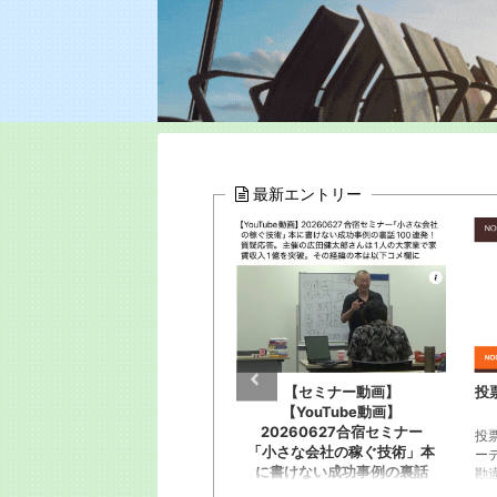
最新エントリー
で家賃年収
【セミナー動画】
投票お願い！全国出版オ
)の友人
【YouTube動画】
ィション
20260627合宿セミナー
年ぶりに会っ
投票お願いします！全国出
「小さな会社の稼ぐ技術」本
ました。群
ーディションに応募。恥知
に書けない成功事例の裏話
を1人でや
勘違い野郎淑女約120人が
100連発！質疑応答。主催の
事業に行き
企画書と概要YouTube動画