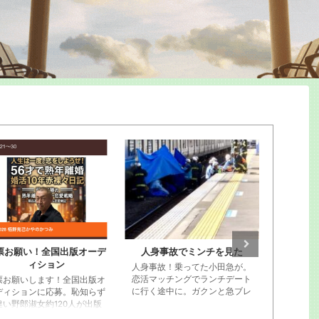
ーデ
人身事故でミンチを見た
栢野克己20250910セミナ
ー東京神田
人身事故！乗ってた小田急が。
恋活マッチングでランチデート
版オ
に行く途中に。ガクンと急ブレ
らず
ーキが段階的にかかってストッ
出版
プ。ビニール袋に包まれた遺体
を。