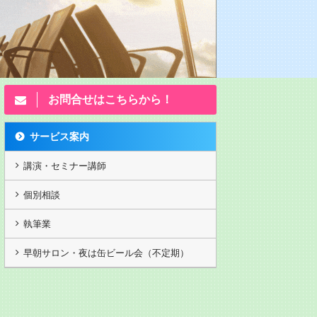
お問合せはこちらから！
サービス案内
講演・セミナー講師
個別相談
執筆業
カヤノ講演動画202503月
独立起業塾2 九州ベンチャー
独
早朝サロン・夜は缶ビール会（不定期）
大学
写真が20年前ですがw カヤノ
の動画
第13回 ランチェスター竹田の
第
｢弱者必勝の顧客戦略/感謝は態
転起
度で示せの法則 5,250円(税抜)
D
DVDのみ 重要な顧客戦略。一
／