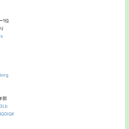
ー1位
り
Cs
EAnrg
年部
s3Lb
/2NQGlQK