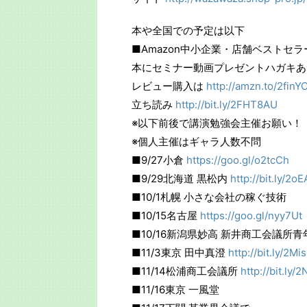
本や全国での予定は以下
■Amazon中小企業・店舗ベストセラ
本にセミナー動画プレゼントハガキあ
レビュー購入は
http://amzn.to/2finY
立ち読み
http://bit.ly/2FHT8AU
※以下前後で講演勉強会主催お願い！
※個人主催はギャラ人数不問
■9/27小倉
https://goo.gl/o2tcCh
■9/29北海道 黒松内
http://bit.ly/2o
■10/1札幌 小さな会社の稼ぐ技術
■10/15名古屋
https://goo.gl/nyy7Ut
■10/16新潟県妙高 新井商工会議所青
■11/3東京 田中真澄
http://bit.ly/2Mi
■11/14松浦商工会議所
http://bit.ly
■11/16東京 一風堂