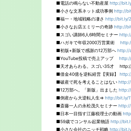
■電話の鳴らない不動産屋
http://bit
■小さな文系ネット成功事例
http://b
■福一・地域戦略の凄さ
http://bit.l
■小さなお店エミリーの奇跡
http://b
■スゴい講師6人6時間セミナー
http:/
■ハガキで年収2000万営業術
http:
■初版+新版で感謝の12万部へ
http:/
■YouTube投稿で売上アップ
http:
■天才あらわる。スゴい35才 http://bit
■借金40億を逆転経営【実録】
http:
■破産で死を考えることはない
http:/
■12万部へ。「新版」出ました
http:
■倒産から大逆転人生⇒
http://bit.ly
■斎藤一人の永松茂久セミナー
http:/
■日本一目指す江藤税理士の動画
htt
■59歳でコンサル起業物語
http://bit
■小さな会社のニッチ戦略
http://bit