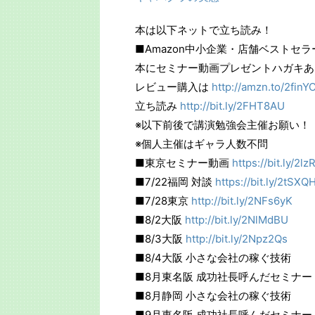
本は以下ネットで立ち読み！
■Amazon中小企業・店舗ベストセラ
本にセミナー動画プレゼントハガキあ
レビュー購入は
http://amzn.to/2finY
立ち読み
http://bit.ly/2FHT8AU
※以下前後で講演勉強会主催お願い！
※個人主催はギャラ人数不問
■東京セミナー動画
https://bit.ly/2l
■7/22福岡 対談
https://bit.ly/2tSXQ
■7/28東京
http://bit.ly/2NFs6yK
■8/2大阪
http://bit.ly/2NlMdBU
■8/3大阪
http://bit.ly/2Npz2Qs
■8/4大阪 小さな会社の稼ぐ技術
■8月東名阪 成功社長呼んだセミナー
■8月静岡 小さな会社の稼ぐ技術
■9月東名阪 成功社長呼んだセミナー