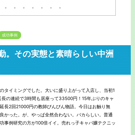
は担架で運ばれたが、大変な迷
の出版考える人には参考にな
惑。3万人以上に遅延他の影響
でしょう。自信も出るでしょ
が。目撃者は「飛び込んだ瞬間
。私も初出版の時に言われま
を見てしまった。男だ」と警察
た。「お前程度が出せるなら
官に。で、貴重な機会だ。何で
勇気が出たよ」と。サイトは
も見てやろう。事後の線路を追
下コメ欄にリンク。今はメチ
うと残置物があった。離れて2
成功事例
クチャな口述筆記をAIが目次
か所に。ミンチだ。ピンクの。
成かつ清書するので誰でも本
たぶん切断されたのだ。職員と
書けます。次回は5月に開催
警官？救急員？が慣れた手つき
ます。 https://shuppan-
勤。その実態と素晴らしい中洲
で拾ってビニール袋へ。が、線
ition.com/
路の敷石ゴロゴロに引っかかっ
て、水をかけて金属ホウキでも
全部は ...
のタイミングでした。大いに盛り上がって入店し、当初1
延長の連続で3時間も居座って33500円！15年ぶりのキャ
長2回21000円の教師びんびん物語。今日はお触り無
良かった。が、やっぱ全然合わない。バカらしい。普通
功事例研究の方が100倍イイ。売れっ子キャバ嬢テクニッ