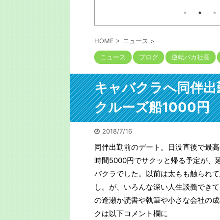
広田健太郎さんは1人の大家
詰まって引きこもってる」噂は
本
15年前に。久々に会うととんで
業で家賃収入1億を突破。そ
る
もないことに。 【書評】地方
う
の経緯の本は以下コメ欄に
の寂れたシャッター街が「宝の
し
山」に変わる。「ビル投資とい
と
HOME
>
ニュース
>
うブルーオーシャンの歩き方」
以
ニュース
ブログ
逆転バカ社長
不動産投資本／書評 ニュー
ャ
ス・「健美家」サイトより 皆
構
さんはビル投資、テナント投資
は
についてどう思われるだろう
され
キャバクラへ同伴出
か。アパート・戸建てといった
aud
住居系の不動産投資と比べて安
クルーズ船1000円
定性、再現性に欠けるので手を
出さないと決めている方も一定
数い ...
2018/7/16
同伴出勤前のデート。日没直後で最高
時間5000円でサクッと帰る予定が、
バクラでした。以前は太もも触られて延
し。が、いろんな深い人生談義できて
の逢瀬か読書や執筆や小さな会社の成
クは以下コメント欄に