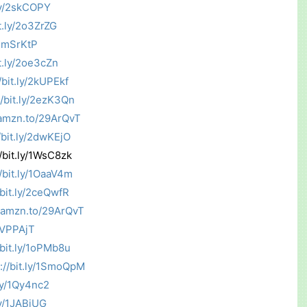
.ly/2skCOPY
it.ly/2o3ZrZG
y/2mSrKtP
it.ly/2oe3cZn
/bit.ly/2kUPEkf
//bit.ly/2ezK3Qn
/amzn.to/29ArQvT
//bit.ly/2dwKEjO
.ly/1WsC8zk
//bit.ly/1OaaV4m
/bit.ly/2ceQwfR
//amzn.to/29ArQvT
/1VPPAjT
/bit.ly/1oPMb8u
p://bit.ly/1SmoQpM
.ly/1Qy4nc2
.ly/1JABjUG