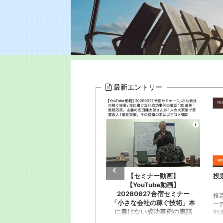
最新エントリー
地方の古ビル投資で家賃年収
【セミナー動画】
投
1億(ひとりで)の友人
【YouTube動画】
20260627合宿セミナー
ビックリです。15年ぶりに会っ
投
「小さな会社の稼ぐ技術」本
た旧友が大成功してました。群
ー
に書けない成功事例の裏話
馬県高崎で不動産業を1人でや
勘
100連発！質疑応答。主催の
ってた広田さん。「事業に行き
企画