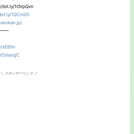
.ly/1OVpQvn
/bit.ly/1QCmiDI
esenkan.jp/
━━
ly/xEBlIn
ly/2xIaugC
＼ スポンサーリンク ／