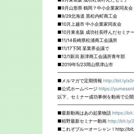
■9月山形県 鶴岡？中小企業家同友会
■9/29北海道 黒松内町商工会
■10月上越市 中小企業家同友会
■10月東名阪 成功社長呼んだセミナ
■11/14長崎県松浦商工会議所
■11/17下関 某業界会議で
■12/1新潟 新津商工会議所青年部
■2019年5/23岡山県津山市
━━━━━━━━━━━━━━━━━
■メルマガで定期情報
http://bit.ly/x
■公式ホームページ
https://yumesenk
以下、セミナー成功事例を動画で公開
━━━━━━━━━━━━━━━━━
■最新動画はあの起業物語
https://bi
■栢野最新セミナー動画
http://bit.l
■これぞブルーオーシャン！http://bit.l