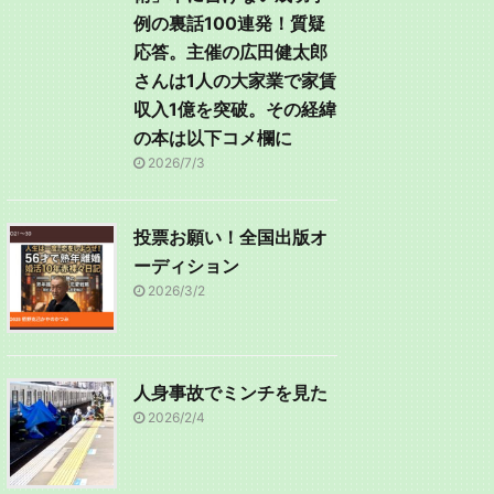
例の裏話100連発！質疑
応答。主催の広田健太郎
さんは1人の大家業で家賃
収入1億を突破。その経緯
の本は以下コメ欄に
2026/7/3
投票お願い！全国出版オ
ーディション
2026/3/2
人身事故でミンチを見た
2026/2/4