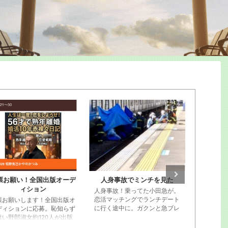
票お願い！全国出版オーデ
人身事故でミンチを見た
栢野克己
ィション
人身事故！乗ってた小田急が。
恋活マッチングでランチデート
票お願いします！全国出版オ
に行く途中に。ガクンと急ブレ
ディションに応募。恥知らず
ーキが段階的にかかってストッ
違い野郎淑女約120人が出版
プ。ビニール袋に包まれた遺体
書と概要YouTube動画を。