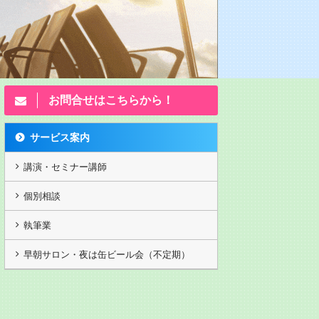
お問合せはこちらから！
サービス案内
講演・セミナー講師
個別相談
執筆業
20250910セミナ
カヤノ講演動画202503月
独立起業塾2 
早朝サロン・夜は缶ビール会（不定期）
ー東京神田
大
写真が20年前ですがw カヤノ
の動画
第13回 ランチェ
｢弱者必勝の顧客
度で示せの法則 5,
DVDのみ 重要な