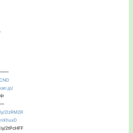
ー
━━
0iCND
an.jp/
中
━
t.ly/2lzRM2R
y/2nXhuxD
y/2tPcHFF