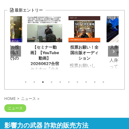
最新エントリー
の古ビル投
【セミナー動
投票お願い！全
人身事故
家賃年収1
画】【YouTube
国出版オーディ
チを見
ひとりで)の
動画】
ション
人身事故
友人
20260627合宿
投票お願いし
ってた小
セミナー「小さ
クリで
ます！全国出
が。恋活
な会社の稼ぐ技
15年ぶり
版オーディシ
チングで
術」本に書けな
った旧友
ョンに応募。
チデート
い成功事例の裏
成功して
恥知らず勘違
話100連発！質
く途中に
た。群馬
疑応答。主催の
い野郎淑女約
クンと急
HOME
>
ニュース
>
広田健太郎さん
崎で不動
120人が出版企
ーキが段
は1人の大家業
ニュース
を1人でや
画書と概要
にかかっ
で家賃収入1億
た広田さ
YouTube動画
トップ。
を突破。その経
「事業に
を。本の出版
ール袋に
緯の本は以下コ
影響力の武器 詐欺的販売方法
詰まって
考える人には