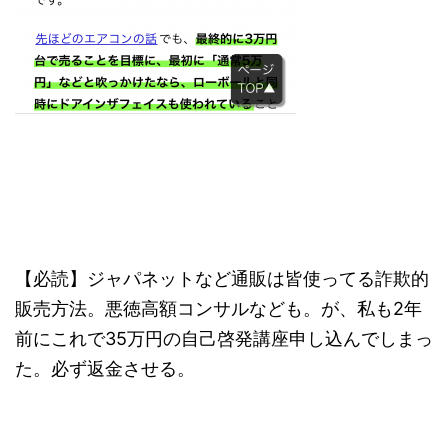
について
す。
資、テ
だ。職員
断されたのだ。職員と警
思われる
https://shupp
てどう
官？救急
官？救急員？が慣れた手
うか。ア
an-
か。ア
が慣れた
つきで拾ってビニール袋
ト・戸建
audition.com/
いった
きで拾っ
へ。が、線路の敷石ゴロ
いった住
資と比
ニール袋
ゴロに引っかかって、水
の不動産
性に欠
が、線路
をかけて金属ホウキでも
と比べて
ないと
石ゴロゴ
全部は ...
性、再現
定数い .
引っかか
欠けるの
て、水を
を出さな
て金属ホ
決めてい
でも全部は 
も一定数
【必読】ジャパネットなど通販は皆使ってる詐欺的
販売方法。悪徳高額コンサルなども。が、私も2年
前にこれで35万円の自己啓発講座申し込んでしまっ
た。必ず返金させる。