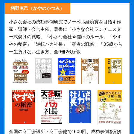
栢野克己（かやのかつみ）
小さな会社の成功事例研究でノーベル経済賞を目指す作
家・講師・会合主催。著書に「小さな会社ランチェスタ
ー式儲けの戦略」「小さな会社☆儲けのルール」「やず
やの秘密」「逆転バカ社長」「弱者の戦略」「35歳から
一生負けない生き方」全9冊26万部。
全国の商工会議所・商工会他で1600回、成功事例を紹介