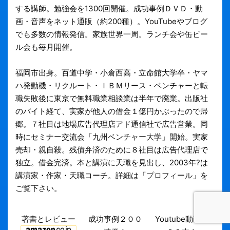
する講師。勉強会を1300回開催。成功事例ＤＶＤ・動
画・音声をネット通販（約200種）。YouTubeやブログ
でも多数の情報発信。家族世界一周。ランチ会や缶ビー
ル会も毎月開催。
福岡市出身。百道中学・小倉西高・立命館大学卒・ヤマ
ハ発動機・リクルート・ＩＢＭリース・ベンチャーと転
職失敗後に東京で無料職業相談業は半年で廃業。出版社
のバイト経て、実家が他人の借金１億円かぶったので帰
郷。７社目は地場広告代理店アド通信社で広告営業。同
時にセミナー交流会「九州ベンチャー大学」開始。実家
売却・親自殺。残債弁済のために８社目は広告代理店で
独立。借金完済。本と講演に天職を見出し、2003年?は
講演家・作家・天職コーチ。詳細は「
プロフィール
」を
ご覧下さい。
著書とレビュー
成功事例２００
Youtube動画３