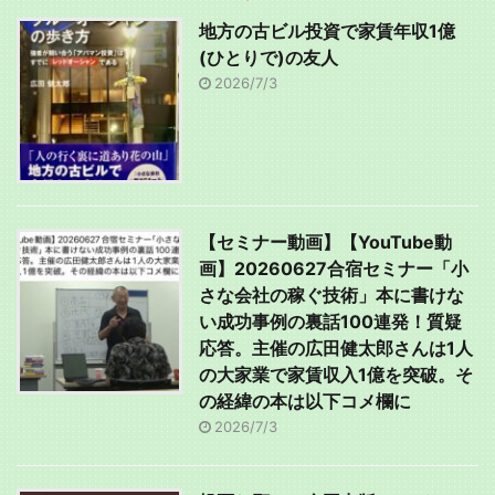
地方の古ビル投資で家賃年収1億
(ひとりで)の友人
2026/7/3
【セミナー動画】【YouTube動
画】20260627合宿セミナー「小
さな会社の稼ぐ技術」本に書けな
い成功事例の裏話100連発！質疑
応答。主催の広田健太郎さんは1人
の大家業で家賃収入1億を突破。そ
の経緯の本は以下コメ欄に
2026/7/3