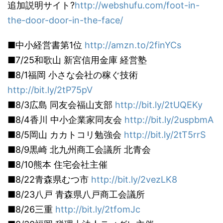
追加説明サイト?
http://webshufu.com/foot-in-
the-door-door-in-the-face/
■中小経営書第1位
http://amzn.to/2finYCs
■7/25和歌山 新宮信用金庫 経営塾
■8/1福岡 小さな会社の稼ぐ技術
http://bit.ly/2tP75pV
■8/3広島 同友会福山支部
http://bit.ly/2tUQEKy
■8/4香川 中小企業家同友会
http://bit.ly/2uspbmA
■8/5岡山 カカトコリ勉強会
http://bit.ly/2tT5rrS
■8/9黒崎 北九州商工会議所 北青会
■8/10熊本 住宅会社主催
■8/22青森県むつ市
http://bit.ly/2vezLK8
■8/23八戸 青森県八戸商工会議所
■8/26三重
http://bit.ly/2tfomJc