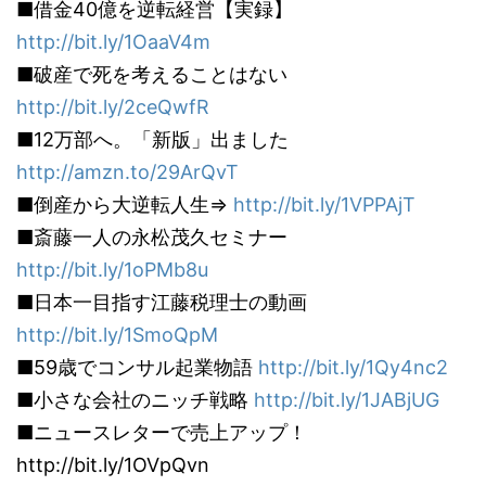
■借金40億を逆転経営【実録】
http://bit.ly/1OaaV4m
■破産で死を考えることはない
http://bit.ly/2ceQwfR
■12万部へ。「新版」出ました
http://amzn.to/29ArQvT
■倒産から大逆転人生⇒
http://bit.ly/1VPPAjT
■斎藤一人の永松茂久セミナー
http://bit.ly/1oPMb8u
■日本一目指す江藤税理士の動画
http://bit.ly/1SmoQpM
■59歳でコンサル起業物語
http://bit.ly/1Qy4nc2
■小さな会社のニッチ戦略
http://bit.ly/1JABjUG
■ニュースレターで売上アップ！
http://bit.ly/1OVpQvn