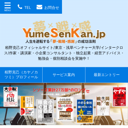
TEL
お問合せ
栢野克己オフィシャルサイト/東京・浅草ベンチャー大学/インタークロ
ス/作家・講演家・小企業コンサルタント・独立起業・経営アドバイス・
勉強会・個別相談会を実施中！
栢野克己（カヤノカ
サービス案内
最新エントリー
ツミ）プロフィール