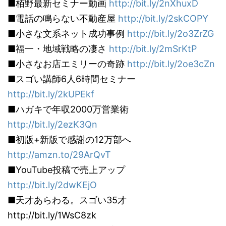
■栢野最新セミナー動画
http://bit.ly/2nXhuxD
■電話の鳴らない不動産屋
http://bit.ly/2skCOPY
■小さな文系ネット成功事例
http://bit.ly/2o3ZrZG
■福一・地域戦略の凄さ
http://bit.ly/2mSrKtP
■小さなお店エミリーの奇跡
http://bit.ly/2oe3cZn
■スゴい講師6人6時間セミナー
http://bit.ly/2kUPEkf
■ハガキで年収2000万営業術
http://bit.ly/2ezK3Qn
■初版+新版で感謝の12万部へ
http://amzn.to/29ArQvT
■YouTube投稿で売上アップ
http://bit.ly/2dwKEjO
■天才あらわる。スゴい35才
http://bit.ly/1WsC8zk