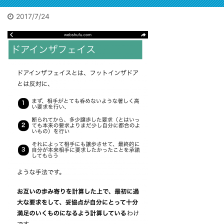
メ欄に
れた遺体
こもって
参考になるで
架で運ば
2017/7/24
噂は15年
しょう。自信
2026/2/4
2025/12/11
が、大変
。久々に
も出るでしょ
惑。3万
人身事故でミンチを見た
栢野克己20250910セミナ
地方の
ととんで
う。私も初出
に遅延他
人身事故！乗ってた小田
ー東京神田
収1
いこと
版の時に言わ
ビック
響が。目
急が。恋活マッチングで
 【書評】
れました。
に会っ
は「飛び
ランチデートに行く途中
の寂れた
「お前程度が
てまし
だ瞬間を
に。ガクンと急ブレーキ
ッター街
出せるならと
不動産
しまった
が段階的にかかってスト
宝の山」
勇気が出た
た広田
だ」と警
ップ。ビニール袋に包ま
わる。
よ」と。サイ
き詰ま
に。で、
れた遺体は担架で運ばれ
ル投資と
トは以下コメ
る」噂
な機会だ
たが、大変な迷惑。3万
ブルーオ
欄にリンク。
に会う
でも見て
人以上に遅延他の影響
ャンの歩
今はメチャク
とに。
う。事後
が。目撃者は「飛び込ん
」 不動産
チャな口述筆
寂れた
路を追う
だ瞬間を見てしまった。
本／書評
記をAIが目次
「宝の
置物があ
男だ」と警察官に。で、
ース・
構成かつ清書
「ビル
た。離れ
貴重な機会だ。何でも見
美家」サ
するので誰で
オーシ
所に。ミ
てやろう。事後の線路を
より 皆さ
も本は書けま
不動産
だ。ピン
追うと残置物があった。
ビル投
す。次回は5月
ュース
の。たぶ
離れて2か所に。ミンチ
テナント
に開催されま
トより
断された
だ。ピンクの。たぶん切