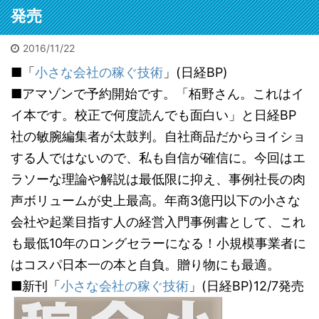
メ欄に
れた遺体
こもって
発売
参考になるで
架で運ば
噂は15年
しょう。自信
2026/2/4
2025/12/11
が、大変
。久々に
も出るでしょ
惑。3万
2016/11/22
人身事故でミンチを見た
栢野克己20250910セミナ
地方の
ととんで
う。私も初出
に遅延他
人身事故！乗ってた小田
ー東京神田
収1
■「
小さな会社の稼ぐ技術
」(日経BP)
いこと
版の時に言わ
ビック
響が。目
急が。恋活マッチングで
 【書評】
■アマゾンで予約開始です。「栢野さん。これはイ
れました。
に会っ
は「飛び
ランチデートに行く途中
の寂れた
「お前程度が
てまし
だ瞬間を
に。ガクンと急ブレーキ
イ本です。校正で何度読んでも面白い」と日経BP
ッター街
出せるならと
不動産
しまった
が段階的にかかってスト
社の敏腕編集者が太鼓判。自社商品だからヨイショ
宝の山」
勇気が出た
た広田
だ」と警
ップ。ビニール袋に包ま
わる。
よ」と。サイ
する人ではないので、私も自信が確信に。今回はエ
き詰ま
に。で、
れた遺体は担架で運ばれ
ル投資と
トは以下コメ
る」噂
な機会だ
たが、大変な迷惑。3万
ラソーな理論や解説は最低限に抑え、事例社長の肉
ブルーオ
欄にリンク。
に会う
でも見て
人以上に遅延他の影響
声ボリュームが史上最高。年商3億円以下の小さな
ャンの歩
今はメチャク
とに。
う。事後
が。目撃者は「飛び込ん
」 不動産
チャな口述筆
寂れた
路を追う
会社や起業目指す人の経営入門事例書として、これ
だ瞬間を見てしまった。
本／書評
記をAIが目次
「宝の
置物があ
男だ」と警察官に。で、
も最低10年のロングセラーになる！小規模事業者に
ース・
構成かつ清書
「ビル
た。離れ
貴重な機会だ。何でも見
美家」サ
はコスパ日本一の本と自負。贈り物にも最適。
するので誰で
オーシ
所に。ミ
てやろう。事後の線路を
より 皆さ
も本は書けま
不動産
だ。ピン
追うと残置物があった。
■新刊「
小さな会社の稼ぐ技術
」(日経BP)12/7発売
ビル投
す。次回は5月
ュース
の。たぶ
離れて2か所に。ミンチ
テナント
に開催されま
トより
断された
だ。ピンクの。たぶん切