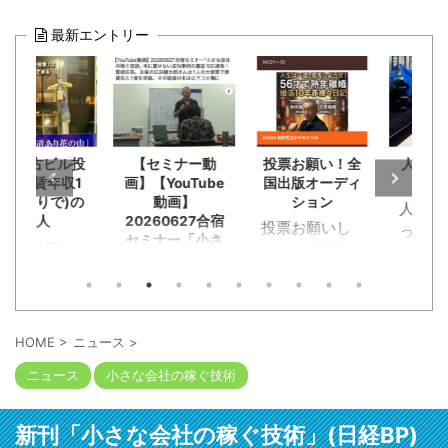
最新エントリー
の古ビル投
【セミナー動
投票お願い！全
人身事故
家賃年収1
画】【YouTube
国出版オーディ
チを見
ひとりで)の
動画】
ション
人身事故
友人
20260627合宿
投票お願いし
ってた小
セミナー「小さ
クリで
ます！全国出
が。恋活
な会社の稼ぐ技
15年ぶり
版オーディシ
チングで
術」本に書けな
った旧友
ョンに応募。
チデート
い成功事例の裏
成功して
恥知らず勘違
話100連発！質
く途中に
た。群馬
疑応答。主催の
い野郎淑女約
クンと急
HOME
>
ニュース
>
広田健太郎さん
崎で不動
120人が出版企
ーキが段
は1人の大家業
ニュース
小さな会社の稼ぐ技術
を1人でや
画書と概要
にかかっ
で家賃収入1億
た広田さ
YouTube動画
トップ。
を突破。その経
「事業に
を。本の出版
ール袋に
緯の本は以下コ
新刊「小さな会社の稼ぐ技術」(日経BP)
詰まって
考える人には