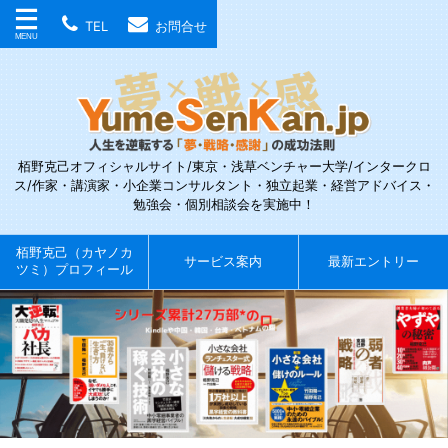
TEL
お問合せ
栢野克己オフィシャルサイト/東京・浅草ベンチャー大学/インタークロ
ス/作家・講演家・小企業コンサルタント・独立起業・経営アドバイス・
勉強会・個別相談会を実施中！
栢野克己（カヤノカ
サービス案内
最新エントリー
ツミ）プロフィール