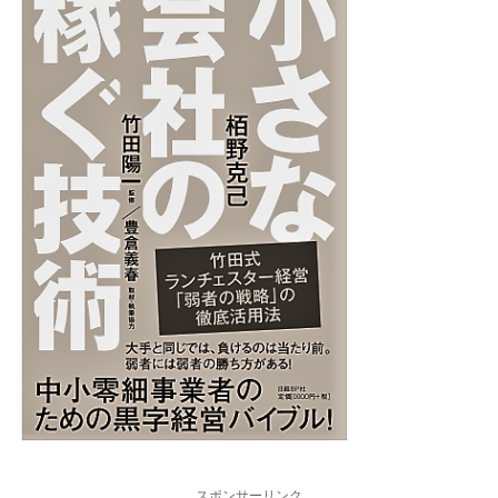
について
す。
資、テ
だ。職員
断されたのだ。職員と警
思われる
https://shupp
てどう
官？救急
官？救急員？が慣れた手
うか。ア
an-
か。ア
が慣れた
つきで拾ってビニール袋
ト・戸建
audition.com/
いった
きで拾っ
へ。が、線路の敷石ゴロ
いった住
資と比
ニール袋
ゴロに引っかかって、水
の不動産
性に欠
が、線路
をかけて金属ホウキでも
と比べて
ないと
石ゴロゴ
全部は ...
性、再現
定数い .
引っかか
欠けるの
て、水を
を出さな
て金属ホ
決めてい
でも全部は 
も一定数
スポンサーリンク