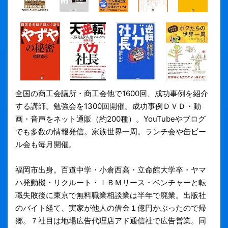
全国の商工会議所・商工会他で1600回、成功事例を紹介
する講師。勉強会を1300回開催。成功事例ＤＶＤ・動
画・音声をネット通販（約200種）。YouTubeやブログ
でも多数の情報発信。家族世界一周。ランチ会や缶ビー
ル会も毎月開催。
福岡市出身。百道中学・小倉西高・立命館大学卒・ヤマ
ハ発動機・リクルート・ＩＢＭリース・ベンチャーと転
職失敗後に東京で無料職業相談業は半年で廃業。出版社
のバイト経て、実家が他人の借金１億円かぶったので帰
郷。７社目は地場広告代理店アド通信社で広告営業。同