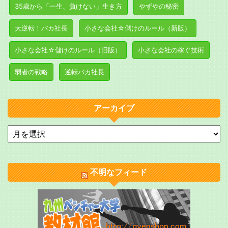
35歳から「一生、負けない」生き方
やずやの秘密
大逆転！バカ社長
小さな会社☆儲けのルール（新版）
小さな会社☆儲けのルール（旧版）
小さな会社の稼ぐ技術
弱者の戦略
逆転バカ社長
アーカイブ
不明なフィード