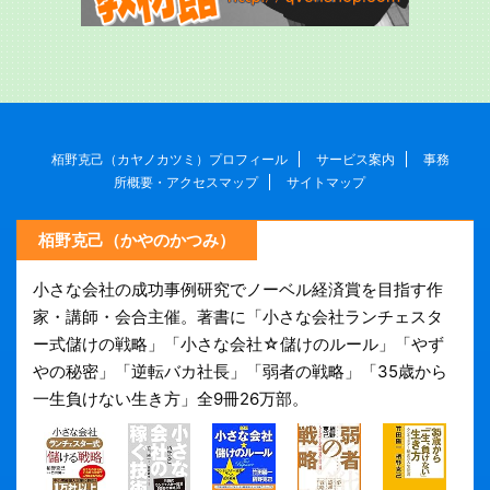
栢野克己（カヤノカツミ）プロフィール
サービス案内
事務
所概要・アクセスマップ
サイトマップ
栢野克己（かやのかつみ）
小さな会社の成功事例研究でノーベル経済賞を目指す作
家・講師・会合主催。著書に「小さな会社ランチェスタ
ー式儲けの戦略」「小さな会社☆儲けのルール」「やず
やの秘密」「逆転バカ社長」「弱者の戦略」「35歳から
一生負けない生き方」全9冊26万部。