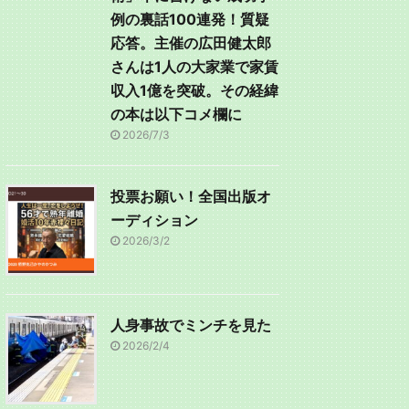
例の裏話100連発！質疑
応答。主催の広田健太郎
さんは1人の大家業で家賃
収入1億を突破。その経緯
の本は以下コメ欄に
2026/7/3
投票お願い！全国出版オ
ーディション
2026/3/2
人身事故でミンチを見た
2026/2/4