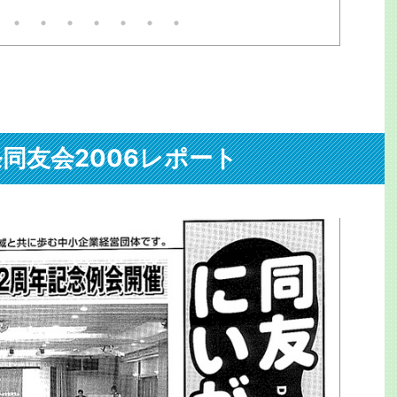
は担架で運ばれたが、大変な迷
惑。3万人以上に遅延他の影響
が。目撃者は「飛び込んだ瞬間
を見てしまった。男だ」と警察
官に。で、貴重な機会だ。何で
も見てやろう。事後の線路を追
うと残置物があった。離れて2
か所に。ミンチだ。ピンクの。
たぶん切断されたのだ。職員と
警官？救急員？が慣れた手つき
条同友会2006レポート
で拾ってビニール袋へ。が、線
路の敷石ゴロゴロに引っかかっ
て、水をかけて金属ホウキでも
全部は ...