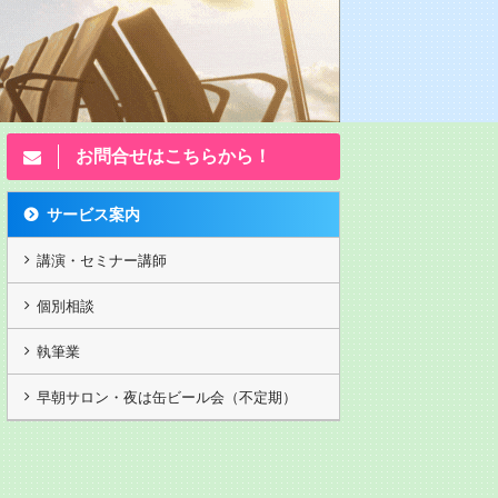
お問合せはこちらから！
サービス案内
講演・セミナー講師
個別相談
執筆業
ノ講演動画202503月
独立起業塾2 九州ベンチャー
独立起業塾
早朝サロン・夜は缶ビール会（不定期）
大学
20年前ですがw カヤノ
画
第13回 ランチェスター竹田の
第１回独立起
｢弱者必勝の顧客戦略/感謝は態
転起業物語】 5
度で示せの法則 5,250円(税抜)
DVDのみ 石
DVDのみ 重要な顧客戦略。一
／ランチェス