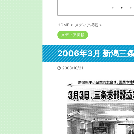
広田健太郎さんは1人の大家
は
本の出版考える人には参考にな
で
業で家賃収入1億を突破。そ
るでしょう。自信も出るでしょ
う。私も初出版の時に言われま
の経緯の本は以下コメ欄に
の
した。「お前程度が出せるなら
い
と勇気が出たよ」と。サイトは
HOME
>
メディア掲載
>
」
以下コメ欄にリンク。今はメチ
メディア掲載
ャクチャな口述筆記をAIが目次
構成かつ清書するので誰でも本
資
は書けます。次回は5月に開催
されます。 https://shuppan-
2006年3月 新潟三
た
audition.com/
安
を
2008/10/21
定