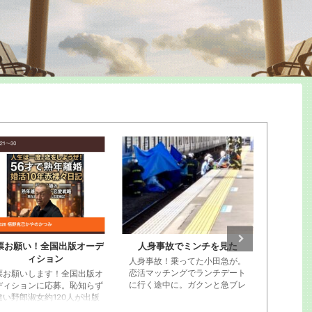
人身事故でミンチを見た
栢野克己20250910セミナ
カヤ
ー東京神田
人身事故！乗ってた小田急が。
写真が
恋活マッチングでランチデート
の動
に行く途中に。ガクンと急ブレ
ーキが段階的にかかってストッ
プ。ビニール袋に包まれた遺体