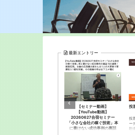
最新エントリー
収
【セミナー動画】
投票お願い！全国出版オーデ
【YouTube動画】
ィション
20260627合宿セミナー
っ
投票お願いします！全国出版オ
「小さな会社の稼ぐ技術」本
群
ーディションに応募。恥知らず
に書けない成功事例の裏話
勘違い野郎淑女約120人が出版
100連発！質疑応答。主催の
き
企画書と概要YouTube動画を。