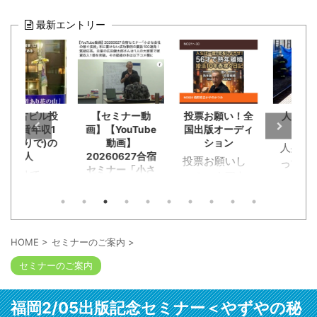
最新エントリー
の古ビル投
【セミナー動
投票お願い！全
人身事故
家賃年収1
画】【YouTube
国出版オーディ
チを見
ひとりで)の
動画】
ション
人身事故
友人
20260627合宿
投票お願いし
ってた小
セミナー「小さ
クリで
ます！全国出
が。恋活
な会社の稼ぐ技
15年ぶり
版オーディシ
チングで
術」本に書けな
った旧友
ョンに応募。
チデート
い成功事例の裏
成功して
恥知らず勘違
話100連発！質
く途中に
た。群馬
疑応答。主催の
い野郎淑女約
クンと急
HOME
>
セミナーのご案内
>
広田健太郎さん
崎で不動
120人が出版企
ーキが段
は1人の大家業
セミナーのご案内
を1人でや
画書と概要
にかかっ
で家賃収入1億
た広田さ
YouTube動画
トップ。
を突破。その経
「事業に
を。本の出版
ール袋に
緯の本は以下コ
福岡2/05出版記念セミナー＜やずやの秘
詰まって
考える人には