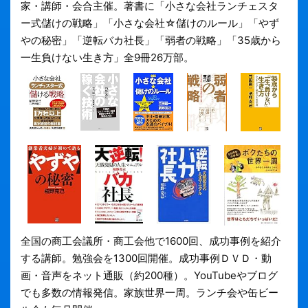
家・講師・会合主催。著書に「小さな会社ランチェスタ
ー式儲けの戦略」「小さな会社☆儲けのルール」「やず
やの秘密」「逆転バカ社長」「弱者の戦略」「35歳から
一生負けない生き方」全9冊26万部。
全国の商工会議所・商工会他で1600回、成功事例を紹介
する講師。勉強会を1300回開催。成功事例ＤＶＤ・動
画・音声をネット通販（約200種）。YouTubeやブログ
でも多数の情報発信。家族世界一周。ランチ会や缶ビー