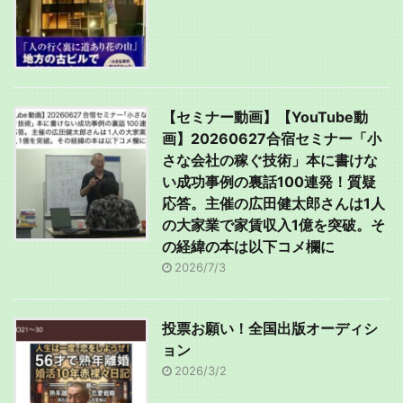
【セミナー動画】【YouTube動
画】20260627合宿セミナー「小
さな会社の稼ぐ技術」本に書けな
い成功事例の裏話100連発！質疑
応答。主催の広田健太郎さんは1人
の大家業で家賃収入1億を突破。そ
の経緯の本は以下コメ欄に
2026/7/3
投票お願い！全国出版オーディシ
ョン
2026/3/2