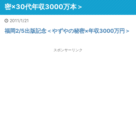
メ欄に
れた遺体
こもって
密×30代年収3000万本＞
参考になるで
架で運ば
噂は15年
しょう。自信
2026/2/4
2025/12/11
が、大変
。久々に
も出るでしょ
惑。3万
2011/1/21
人身事故でミンチを見た
栢野克己20250910セミナ
地方の
ととんで
う。私も初出
に遅延他
人身事故！乗ってた小田
ー東京神田
収1
福岡2/5出版記念＜やずやの秘密×年収3000万円＞
いこと
版の時に言わ
ビック
響が。目
急が。恋活マッチングで
 【書評】
れました。
に会っ
は「飛び
ランチデートに行く途中
の寂れた
「お前程度が
てまし
だ瞬間を
に。ガクンと急ブレーキ
スポンサーリンク
ッター街
出せるならと
不動産
しまった
が段階的にかかってスト
宝の山」
勇気が出た
た広田
だ」と警
ップ。ビニール袋に包ま
わる。
よ」と。サイ
き詰ま
に。で、
れた遺体は担架で運ばれ
ル投資と
トは以下コメ
る」噂
な機会だ
たが、大変な迷惑。3万
ブルーオ
欄にリンク。
に会う
でも見て
人以上に遅延他の影響
ャンの歩
今はメチャク
とに。
う。事後
が。目撃者は「飛び込ん
」 不動産
チャな口述筆
寂れた
路を追う
だ瞬間を見てしまった。
本／書評
記をAIが目次
「宝の
置物があ
男だ」と警察官に。で、
ース・
構成かつ清書
「ビル
た。離れ
貴重な機会だ。何でも見
美家」サ
するので誰で
オーシ
所に。ミ
てやろう。事後の線路を
より 皆さ
も本は書けま
不動産
だ。ピン
追うと残置物があった。
ビル投
す。次回は5月
ュース
の。たぶ
離れて2か所に。ミンチ
テナント
に開催されま
トより
断された
だ。ピンクの。たぶん切