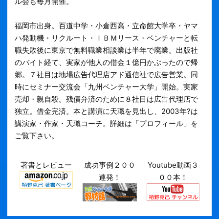
ル会も毎月開催。
福岡市出身。百道中学・小倉西高・立命館大学卒・ヤマ
ハ発動機・リクルート・ＩＢＭリース・ベンチャーと転
職失敗後に東京で無料職業相談業は半年で廃業。出版社
のバイト経て、実家が他人の借金１億円かぶったので帰
郷。７社目は地場広告代理店アド通信社で広告営業。同
時にセミナー交流会「九州ベンチャー大学」開始。実家
売却・親自殺。残債弁済のために８社目は広告代理店で
独立。借金完済。本と講演に天職を見出し、2003年?は
講演家・作家・天職コーチ。詳細は「
プロフィール
」を
ご覧下さい。
著書とレビュー
成功事例２００
Youtube動画３
連発！
００本！