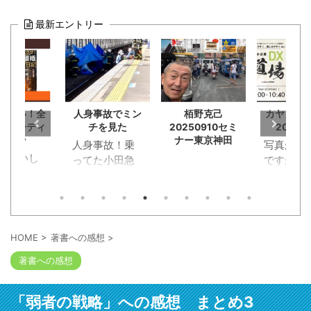
最新エントリー
お願い！全
人身事故でミン
栢野克己
カヤノ講
版オーディ
チを見た
20250910セミ
20250
ション
ナー東京神田
人身事故！乗
写真が20
お願いし
ってた小田急
ですがw 
！全国出
が。恋活マッ
ノの動
ーディシ
チングでラン
に応募。
チデートに行
らず勘違
く途中に。ガ
郎淑女約
クンと急ブレ
HOME
>
著書への感想
>
0人が出版企
ーキが段階的
著書への感想
と概要
にかかってス
Tube動画
トップ。ビニ
本の出版
ール袋に包ま
「弱者の戦略」への感想 まとめ3
る人には