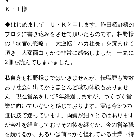
資、テナント投資につい
回は5
だ。職員と警
Ｋ・Ｉ様
s://shupp
てどう思われるだろう
す。 ht
官？救急員？
か。アパート・戸建てと
audit
が慣れた手つ
◆はじめまして。Ｕ・Ｋと申します。昨日栢野様の
tion.com/
いった住居系の不動産投
きで拾ってビ
資と比べて安定性、再現
ニール袋へ。
ブログに書き込みをさせて頂いたものです。栢野様
性に欠けるので手を出さ
が、線路の敷
の「弱者の戦略」「大逆転！バカ社長」を読ませて
ないと決めている方も一
石ゴロゴロに
頂き、大変面白くかつ非常に感銘しました。一気に
定数い ...
引っかかっ
て、水をかけ
2冊を読んでしまいました。
て金属ホウキ
でも全部は ...
私自身も栢野様まではいきませんが、転職歴も複数
あり社会に出てからほとんど成功体験もありませ
ん。現在営業をして5年経過しますが、つくづく営
業に向いていないと感じております。実は今3つの
選択肢で迷っています。両親が細々とではあります
が会社を経営しておりその後を継ぐか、今の営業職
を続けるか、あるいは前々から憧れている士業（特