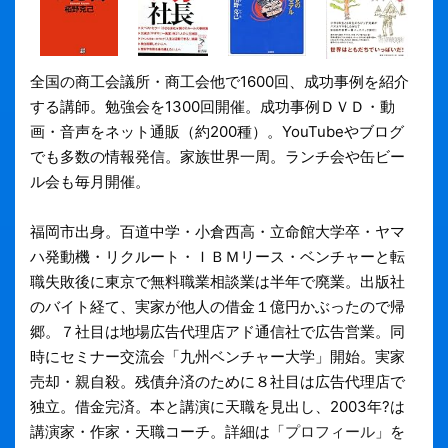
全国の商工会議所・商工会他で1600回、成功事例を紹介
する講師。勉強会を1300回開催。成功事例ＤＶＤ・動
画・音声をネット通販（約200種）。YouTubeやブログ
でも多数の情報発信。家族世界一周。ランチ会や缶ビー
ル会も毎月開催。
福岡市出身。百道中学・小倉西高・立命館大学卒・ヤマ
ハ発動機・リクルート・ＩＢＭリース・ベンチャーと転
職失敗後に東京で無料職業相談業は半年で廃業。出版社
のバイト経て、実家が他人の借金１億円かぶったので帰
郷。７社目は地場広告代理店アド通信社で広告営業。同
時にセミナー交流会「九州ベンチャー大学」開始。実家
売却・親自殺。残債弁済のために８社目は広告代理店で
独立。借金完済。本と講演に天職を見出し、2003年?は
講演家・作家・天職コーチ。詳細は「
プロフィール
」を