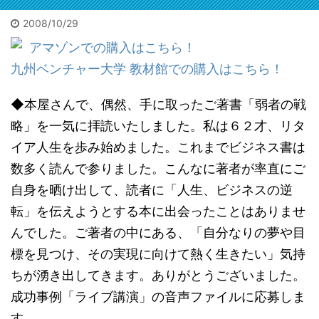
れた遺体は担
になるで
架で運ばれた
2008/10/29
う。自信
2026/7/3
2026/7/3
が、大変な迷
るでしょ
アマゾンでの購入はこちら！
惑。3万人以上
地方の古ビル投資で家賃年
【セミナー動画】
投票お
私も初出
に遅延他の影
収1億(ひとりで)の友人
【YouTube動画】
九州ベンチャー大学 教材館での購入はこちら！
時に言わ
ビックリです。15年ぶり
20260627合宿セミナー
投票お
響が。目撃者
「小さな会社の稼ぐ技術」
した。
に会った旧友が大成功し
出版オ
は「飛び込ん
◆本屋さんで、偶然、手に取ったご著書「弱者の戦
本に書けない成功事例の裏
前程度が
てました。群馬県高崎で
募。恥
だ瞬間を見て
話100連発！質疑応答。主
るならと
略」を一気に拝読いたしました。私は６２才、リタ
不動産業を1人でやって
淑女約
しまった。男
催の広田健太郎さんは1人
が出た
た広田さん。「事業に行
書と概
だ」と警察官
イア人生を歩み始めました。これまでビジネス書は
の大家業で家賃収入1億を
と。サイ
き詰まって引きこもって
を。本
に。で、貴重
突破。その経緯の本は以下
数多く読んで参りました。こんなに著者が率直にご
以下コメ
る」噂は15年前に。久々
は参考
コメ欄に
な機会だ。何
リンク。
に会うととんでもないこ
自信も
自身を晒け出して、読者に「人生、ビジネスの逆
でも見てやろ
メチャク
とに。 【書評】地方の
も初出
う。事後の線
転」を伝えようとする本に出会ったことはありませ
な口述筆
寂れたシャッター街が
した。
路を追うと残
んでした。ご著者の中にある、「自分なりの夢や目
AIが目次
「宝の山」に変わる。
るなら
置物があっ
かつ清書
「ビル投資というブルー
と。サ
た。離れて2か
標を見つけ、その実現に向けて熱く生きたい」気持
ので誰で
オーシャンの歩き方」
にリン
所に。ミンチ
ちが湧き出してきます。ありがとうございました。
は書けま
不動産投資本／書評 ニ
チャな
だ。ピンク
成功事例「ライブ講演」の音声ファイルに応募しま
次回は5月
ュース・「健美家」サイ
次構成
の。たぶん切
催されま
トより 皆さんはビル投
誰でも
断されたの
す。