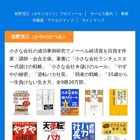
栢野克己（カヤノカツミ）プロフィール
サービス案内
事務
所概要・アクセスマップ
サイトマップ
栢野克己（かやのかつみ）
小さな会社の成功事例研究でノーベル経済賞を目指す作
家・講師・会合主催。著書に「小さな会社ランチェスタ
ー式儲けの戦略」「小さな会社☆儲けのルール」「やず
やの秘密」「逆転バカ社長」「弱者の戦略」「35歳から
一生負けない生き方」全9冊26万部。